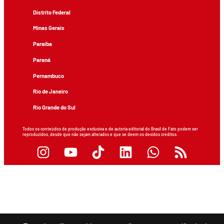
Distrito Federal
Minas Gerais
Paraíba
Paraná
Pernambuco
Rio de Janeiro
Rio Grande do Sul
Todos os conteúdos de produção exclusiva e de autoria editorial do Brasil de Fato podem ser
reproduzidos, desde que não sejam alterados e que se deem os devidos créditos.