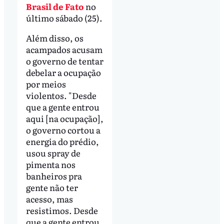
Brasil de Fato
no
último sábado (25).
Além disso, os
acampados acusam
o governo de tentar
debelar a ocupação
por meios
violentos. "Desde
que a gente entrou
aqui [na ocupação],
o governo cortou a
energia do prédio,
usou spray de
pimenta nos
banheiros pra
gente não ter
acesso, mas
resistimos. Desde
que a gente entrou,