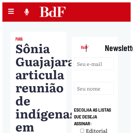
PARÁ
Sônia
|
Newslett
Guajajara
articula
reunião
de
indígenas
ESCOLHA AS LISTAS
QUE DESEJA
em
ASSINAR:
Editorial