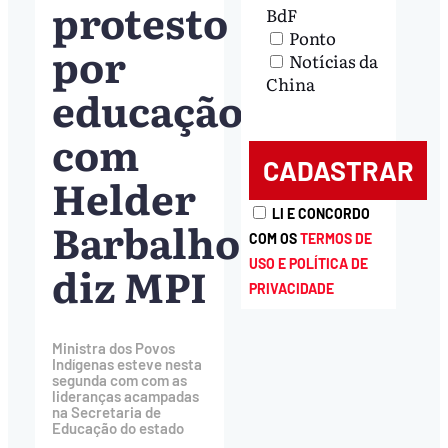
protesto
BdF
Ponto
por
Notícias da
China
educação
com
Helder
LI E CONCORDO
Barbalho,
COM OS
TERMOS DE
diz MPI
USO E POLÍTICA DE
PRIVACIDADE
Ministra dos Povos
Indígenas esteve nesta
segunda com com as
lideranças acampadas
na Secretaria de
Educação do estado