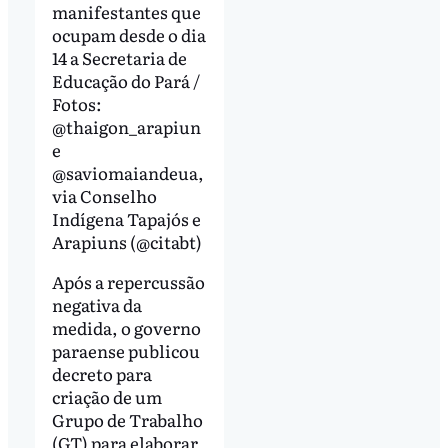
manifestantes que
ocupam desde o dia
14 a Secretaria de
Educação do Pará /
Fotos:
@thaigon_arapiun
e
@saviomaiandeua,
via Conselho
Indígena Tapajós e
Arapiuns (@citabt)
Após a repercussão
negativa da
medida, o governo
paraense publicou
decreto para
criação de um
Grupo de Trabalho
(GT) para elaborar