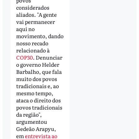
povos
considerados
aliados. "A gente
vai permanecer
aqui no
movimento, dando
nosso recado
relacionado à
COP30
. Denunciar
o governo Helder
Barbalho, que fala
muito dos povos
tradicionais e, ao
mesmo tempo,
ataca o direito dos
povos tradicionais
da região",
argumentou
Gedeão Arapyu,
em
entrevista ao