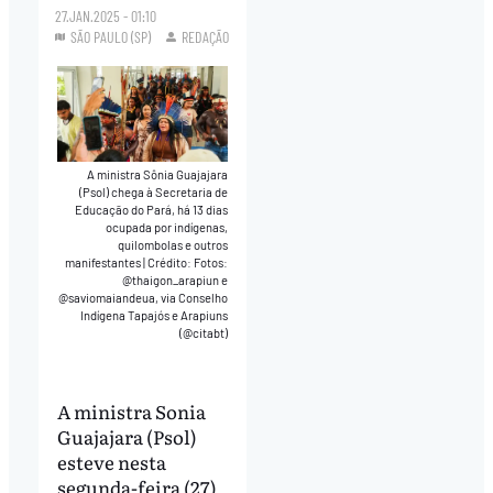
27.JAN.2025 - 01:10
SÃO PAULO (SP)
REDAÇÃO
A ministra Sônia Guajajara
(Psol) chega à Secretaria de
Educação do Pará, há 13 dias
ocupada por indígenas,
quilombolas e outros
manifestantes
|
Crédito: Fotos:
@thaigon_arapiun e
@saviomaiandeua, via Conselho
Indígena Tapajós e Arapiuns
(@citabt)
A ministra Sonia
Guajajara (Psol)
esteve nesta
segunda-feira (27)