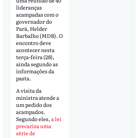
uma reunião de 40
lideranças
acampadas com o
governador do
Pará, Helder
Barbalho (MDB). O
encontro deve
acontecer nesta
terça-feira (28),
ainda segundo as
informações da
pasta.
A visita da
ministra atende a
um pedido dos
acampados.
Segundo eles,
a lei
precariza uma
série de