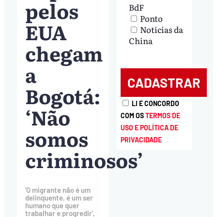
pelos
BdF
Ponto
EUA
Notícias da
China
chegam
a
Bogotá:
LI E CONCORDO
‘Não
COM OS
TERMOS DE
somos
USO E POLÍTICA DE
PRIVACIDADE
criminosos’
'O migrante não é um
delinquente, é um ser
humano que quer
trabalhar e progredir',