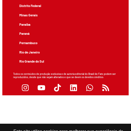
Distrito Federal
Minas Gerais
Paraíba
Paraná
Pernambuco
Rio de Janeiro
Rio Grande do Sul
Todos os conteúdos de produção exclusiva e de autoria editorial do Brasil de Fato podem ser
reproduzidos, desde que não sejam alterados e que se deem os devidos créditos.