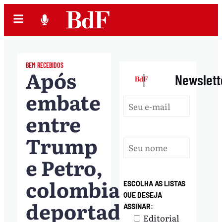
BEM RECEBIDOS
Após
|
Newslett
embate
entre
Trump
e Petro,
colombianos
ESCOLHA AS LISTAS
QUE DESEJA
deportados
ASSINAR:
Editorial