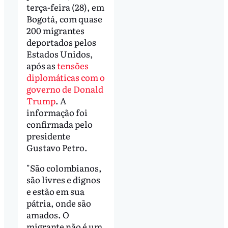
terça-feira (28), em
Bogotá, com quase
200 migrantes
deportados pelos
Estados Unidos,
após as
tensões
diplomáticas com o
governo de Donald
Trump
. A
informação foi
confirmada pelo
presidente
Gustavo Petro.
"São colombianos,
são livres e dignos
e estão em sua
pátria, onde são
amados. O
migrante não é um