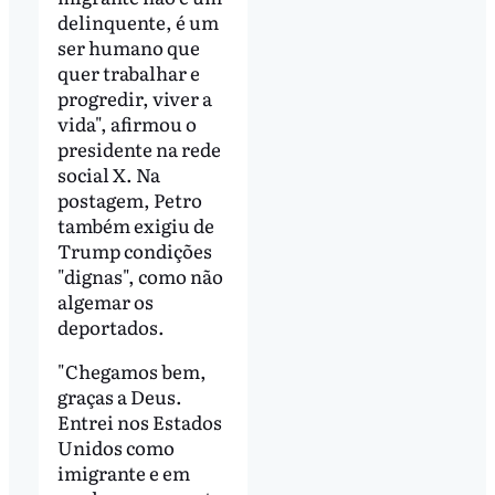
delinquente, é um
ser humano que
quer trabalhar e
progredir, viver a
vida", afirmou o
presidente na rede
social X. Na
postagem, Petro
também exigiu de
Trump condições
"dignas", como não
algemar os
deportados.
"Chegamos bem,
graças a Deus.
Entrei nos Estados
Unidos como
imigrante e em