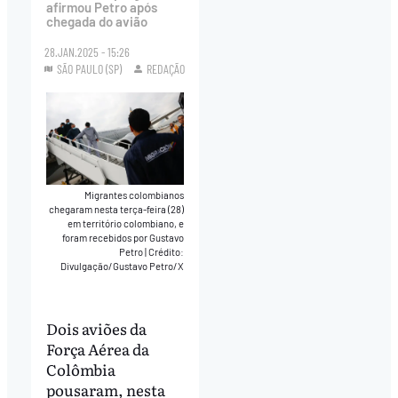
afirmou Petro após
chegada do avião
28.JAN.2025 - 15:26
SÃO PAULO (SP)
REDAÇÃO
Migrantes colombianos
chegaram nesta terça-feira (28)
em território colombiano, e
foram recebidos por Gustavo
Petro
|
Crédito:
Divulgação/Gustavo Petro/X
Dois aviões da
Força Aérea da
Colômbia
pousaram, nesta