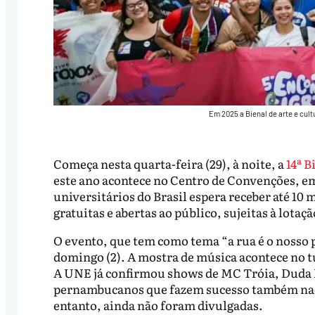
Em 2025 a Bienal de arte e cul
Começa nesta quarta-feira (29), à noite, a
14ª B
este ano acontece no Centro de Convenções, em
universitários do Brasil espera receber até 10 m
gratuitas e abertas ao público, sujeitas à lotaç
O evento, que tem como tema “a rua é o nosso p
domingo (2). A mostra de música acontece no tu
A UNE já confirmou shows de MC Tróia, Duda B
pernambucanos que fazem sucesso também naci
entanto, ainda não foram divulgadas.