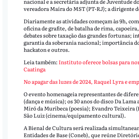
nacional e a secretária adjunta de Juventude d
vereadora Maíra do MST (PT-RJ); a dirigente d
Diariamente as atividades começam às 9h, com o
oficina de grafite, de batalha de rima, capoeira,
debates sobre taxação das grandes fortunas; int
garantia da soberania nacional; importância do
hackaton e outros.
Leia também:
Instituto oferece bolsas para n
Caatinga
No apagar das luzes de 2024, Raquel Lyra e e
O evento homenageia representantes de diferen
(dança e música); os 30 anos do disco Da Lama 
Miró da Muribeca (poesia); Evandro Teixeira (f
São Luiz (cinema/equipamento cultural).
A Bienal de Cultura será realizada simultanea
Entidades de Base (Coneb), que reúne Diretóri