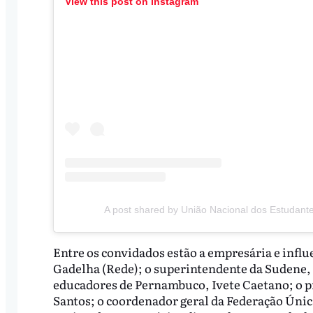
View this post on Instagram
A post shared by União Nacional dos Estudante
Entre os convidados estão a empresária e infl
Gadelha (Rede); o superintendente da Sudene, D
educadores de Pernambuco, Ivete Caetano; o 
Santos; o coordenador geral da Federação Única