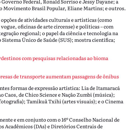
o Governo Federal, Ronald Sorriso e Jessy Dayane; a
o Movimento Brasil Popular, Eliane Martins; e outros.
pções de atividades culturais e artísticas (como
 vogue, oficinas de arte circense) e políticas – com
egração regional; o papel da ciência e tecnologia na
 Sistema Único de Saúde (SUS); mostra científica;
ordestinos com pesquisas relacionadas ao bioma
mpresas de transporte aumentam passagens de ônibus
tes formas de expressão artística: Lia de Itamaracá
ao Caos, de Chico Science e Nação Zumbi (música);
otografia); Tamikuã Txihi (artes visuais); e o Cinema
mente e em conjunto com o 16º Conselho Nacional de
os Acadêmicos (DAs) e Diretórios Centrais de