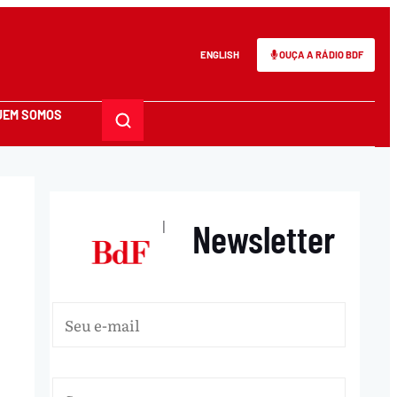
ENGLISH
OUÇA A RÁDIO BDF
UEM SOMOS
Newsletter
|