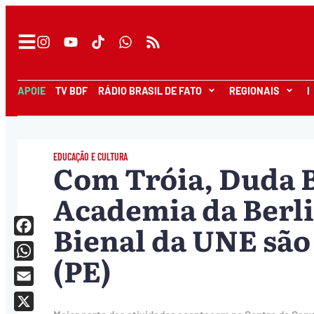
APOIE
TV BDF
RÁDIO BRASIL DE FATO
REGIONAIS
I
EDUCAÇÃO E CULTURA
Com Tróia, Duda B
Academia da Berli
Bienal da UNE são 
Facebook
(PE)
WhatsApp
Email