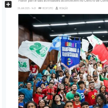
Maior parte das atividades acontecem no Centro de Conve
X
28.JAN.2025 - 14:01
RECIFE (PE)
REDAÇÃO
Share