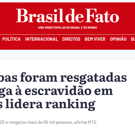
POLÍTICA
INTERNACIONAL
DIREITOS
BEM VIVER
OPINIÃO
Q
soas foram resgatadas
ga à escravidão em
s lidera ranking
25 e resgatou mais de 65 mil pessoas, afirma MTE