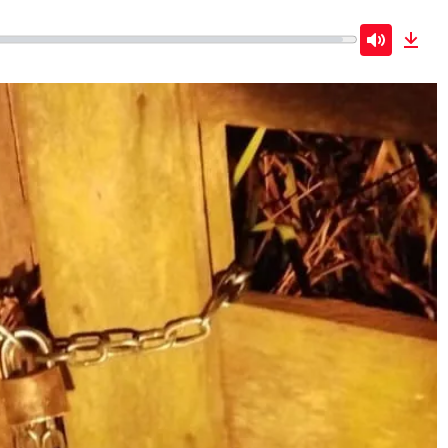
Mute
Dow