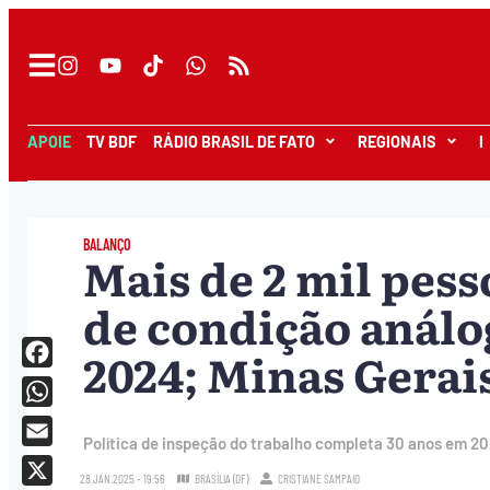
APOIE
TV BDF
RÁDIO BRASIL DE FATO
REGIONAIS
I
BALANÇO
Mais de 2 mil pes
de condição análo
2024; Minas Gerai
Facebook
WhatsApp
Política de inspeção do trabalho completa 30 anos em 20
Email
28.JAN.2025 - 19:56
BRASÍLIA (DF)
CRISTIANE SAMPAIO