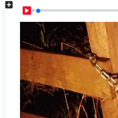
X
Share
Play