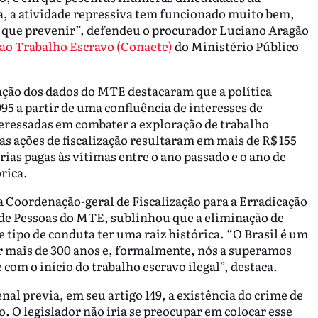
iça, a atividade repressiva tem funcionado muito bem,
os que prevenir”, defendeu o procurador Luciano Aragão
o Trabalho Escravo (Conaete)
do Ministério Público
gação dos dados do MTE destacaram que a política
95 a partir de uma confluência de interesses de
nteressadas em combater a exploração de trabalho
as ações de fiscalização resultaram em mais de R$ 155
ias pagas às vítimas entre o ano passado e o ano de
rica.
 Coordenação-geral de Fiscalização para a Erradicação
 de Pessoas do MTE, sublinhou que a eliminação de
e tipo de conduta ter uma raiz histórica. “O Brasil é um
or mais de 300 anos e, formalmente, nós a superamos
 com o início do trabalho escravo ilegal”, destaca.
nal previa, em seu artigo 149, a existência do crime de
 O legislador não iria se preocupar em colocar esse