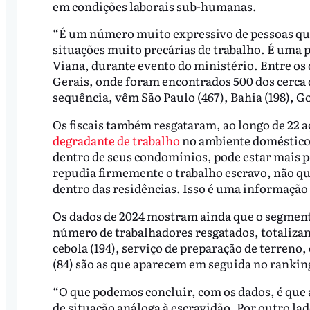
em condições laborais sub-humanas.
“É um número muito expressivo de pessoas que
situações muito precárias de trabalho. É uma po
Viana, durante evento do ministério. Entre os 
Gerais, onde foram encontrados 500 dos cerca d
sequência, vêm São Paulo (467), Bahia (198), Go
Os fiscais também resgataram, ao longo de 22 a
degradante de trabalho
no ambiente doméstico.
dentro de seus condomínios, pode estar mais pe
repudia firmemente o trabalho escravo, não qu
dentro das residências. Isso é uma informação
Os dados de 2024 mostram ainda que o segmento
número de trabalhadores resgatados, totalizando
cebola (194), serviço de preparação de terreno,
(84) são as que aparecem em seguida no rankin
“O que podemos concluir, com os dados, é que a
de situação análoga à escravidão. Por outro la