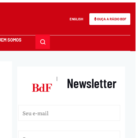
ENGLISH
OUÇA A RÁDIO BDF
UEM SOMOS
Newsletter
|