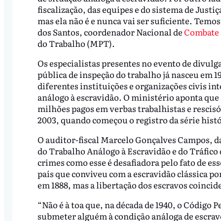
fiscalização, das equipes e do sistema de Just
mas ela não é e nunca vai ser suficiente. Tem
dos Santos, coordenador Nacional de
Combate a
do Trabalho (MPT).
Os especialistas presentes no evento de divul
pública de inspeção do trabalho já nasceu em 19
diferentes instituições e organizações civis i
análogo à escravidão. O ministério aponta que 
milhões pagos em verbas trabalhistas e rescisór
2003, quando começou o registro da série histó
O auditor-fiscal Marcelo Gonçalves Campos, da
do Trabalho Análogo à Escravidão e do Tráfico
crimes como esse é desafiadora pelo fato de ess
país que conviveu com a escravidão clássica p
em 1888, mas a libertação dos escravos coincide
“Não é à toa que, na década de 1940, o Código Pe
submeter alguém à condição análoga de escravo.