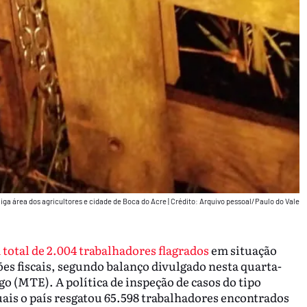
iga área dos agricultores e cidade de Boca do Acre
|
Crédito: Arquivo pessoal/Paulo do Vale
total de 2.004 trabalhadores flagrados
em situação
ões fiscais, segundo balanço divulgado nesta quarta-
go (MTE). A política de inspeção de casos do tipo
uais o país resgatou 65.598 trabalhadores encontrados