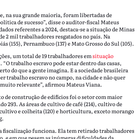
, na sua grande maioria, foram libertadas de
lítica de sucesso”, disse o auditor-fiscal Mateus
dados referentes a 2024, destaca-se a situação de Minas
e 2 mil trabalhadores resgatados no país. Na
iás (155), Pernambuco (137) e Mato Grosso do Sul (105).
ções, um total de 19 trabalhadores em
situação
 “O trabalho escravo pode estar dentro das casas,
rto do que a gente imagina. E a sociedade brasileira
er trabalho escravo no campo, na cidade e não quer
 muito relevante”, afirmou Mateus Viana.
 de construção de edifícios foi o setor com maior
 293. As áreas de cultivo de café (214), cultivo de
 cultivo e colheita (120) e horticultura, exceto morango
g.
 fiscalização funciona. Ela tem retirado trabalhadores
do, e em que pesem as inúmeras dificuldades da