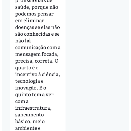
saúde, porque não
podemos pensar
em eliminar
doenças se elas não
são conhecidas e se
não há
comunicação com a
mensagem focada,
precisa, correta. O
quarto é o
incentivo à ciência,
tecnologia e
inovação. E o
quinto tem a ver
com a
infraestrutura,
saneamento
básico, meio
ambiente e