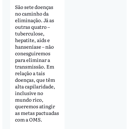
São sete doenças
no caminho da
eliminação. Já as
outras quatro –
tuberculose,
hepatite, aids e
hanseníase – não
conesguiremos
para eliminar a
transmissão. Em
relação a tais
doenças, que têm
alta capilaridade,
inclusive no
mundo rico,
queremos atingir
as metas pactuadas
com a OMS.