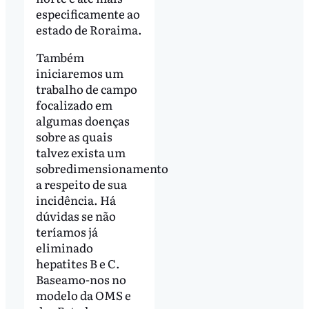
especificamente ao
estado de Roraima.
Também
iniciaremos um
trabalho de campo
focalizado em
algumas doenças
sobre as quais
talvez exista um
sobredimensionamento
a respeito de sua
incidência. Há
dúvidas se não
teríamos já
eliminado
hepatites B e C.
Baseamo-nos no
modelo da OMS e