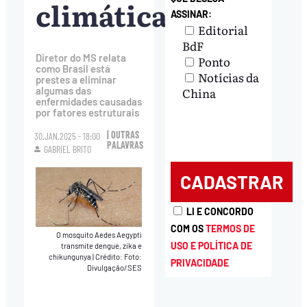
climática
ASSINAR:
Editorial
BdF
Diretor do MS relata
Ponto
como Brasil está
Notícias da
prestes a eliminar
China
algumas das
enfermidades causadas
por fatores estruturais
| OUTRAS
30.JAN.2025 - 18:00
PALAVRAS
GABRIEL BRITO
LI E CONCORDO
COM OS
TERMOS DE
O mosquito Aedes Aegypti
USO E POLÍTICA DE
transmite dengue, zika e
chikungunya
|
Crédito: Foto:
PRIVACIDADE
Divulgação/SES