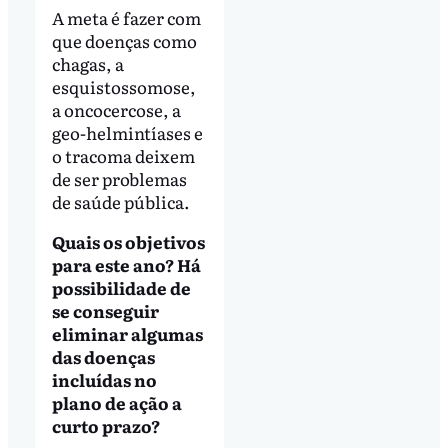
A meta é fazer com
que doenças como
chagas, a
esquistossomose,
a oncocercose, a
geo-helmintíases e
o tracoma deixem
de ser problemas
de saúde pública.
Quais os objetivos
para este ano? Há
possibilidade de
se conseguir
eliminar algumas
das doenças
incluídas no
plano de ação a
curto prazo?