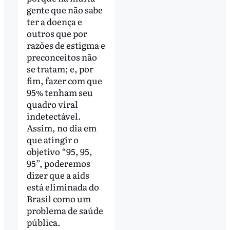
gente que não sabe
ter a doença e
outros que por
razões de estigma e
preconceitos não
se tratam; e, por
fim, fazer com que
95% tenham seu
quadro viral
indetectável.
Assim, no dia em
que atingir o
objetivo “95, 95,
95”, poderemos
dizer que a aids
está eliminada do
Brasil como um
problema de saúde
pública.