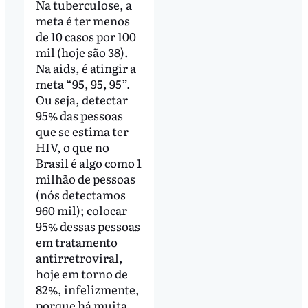
Na tuberculose, a
meta é ter menos
de 10 casos por 100
mil (hoje são 38).
Na aids, é atingir a
meta “95, 95, 95”.
Ou seja, detectar
95% das pessoas
que se estima ter
HIV, o que no
Brasil é algo como 1
milhão de pessoas
(nós detectamos
960 mil); colocar
95% dessas pessoas
em tratamento
antirretroviral,
hoje em torno de
82%, infelizmente,
porque há muita