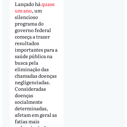
Lançado há
quase
um ano
, um
silencioso
programa do
governo federal
começa a trazer
resultados
importantes para a
saúde pública na
busca pela
eliminação das
chamadas doenças
negligenciadas.
Consideradas
doenças
socialmente
determinadas,
afetam em geral as
fatias mais