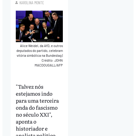
KAROLINA MONTE
Alice Weidel, da AfD, e outros
deputados do partido, celebram
vitória simbólica na Bundestag
|
Crédito: JOHN
MACDOUGALL/AFP
"Talvez nós
estejamos indo
para uma terceira
onda do fascismo
no século XXI",
aponta o
historiador e
analista político