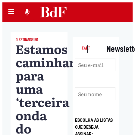
O ESTRANGEIRO
Estamos
|
Newslett
caminhando
para
uma
‘terceira
onda
ESCOLHA AS LISTAS
do
QUE DESEJA
ASSINAR: