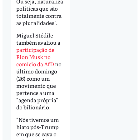
Ou seja, naturaliza
políticas que são
totalmente contra
as pluralidades".
Miguel Stédile
também avaliou a
participação de
Elon Musk no
comício da AfD
no
último domingo
(26) como um
movimento que
pertence a uma
"agenda própria"
do bilionário.
"Nós tivemos um
hiato pós-Trump
em que se cava o