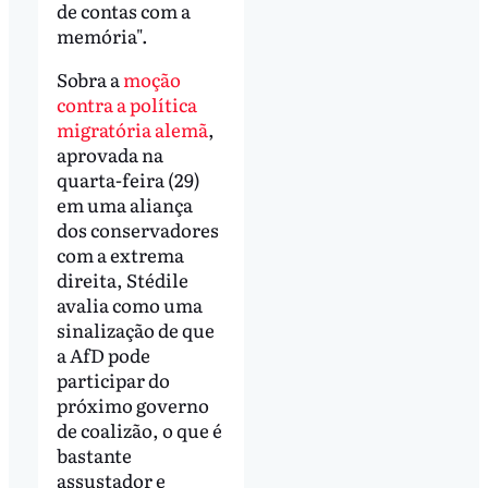
de contas com a
memória".
Sobra a
moção
contra a política
migratória alemã
,
aprovada na
quarta-feira (29)
em uma aliança
dos conservadores
com a extrema
direita, Stédile
avalia como uma
sinalização de que
a AfD pode
participar do
próximo governo
de coalizão, o que é
bastante
assustador e