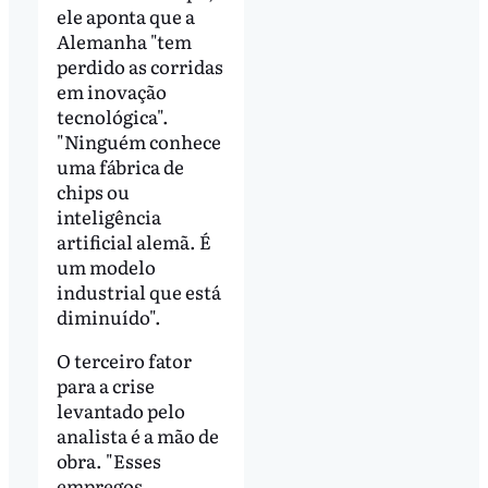
ele aponta que a
Alemanha "tem
perdido as corridas
em inovação
tecnológica".
"Ninguém conhece
uma fábrica de
chips ou
inteligência
artificial alemã. É
um modelo
industrial que está
diminuído".
O terceiro fator
para a crise
levantado pelo
analista é a mão de
obra. "Esses
empregos