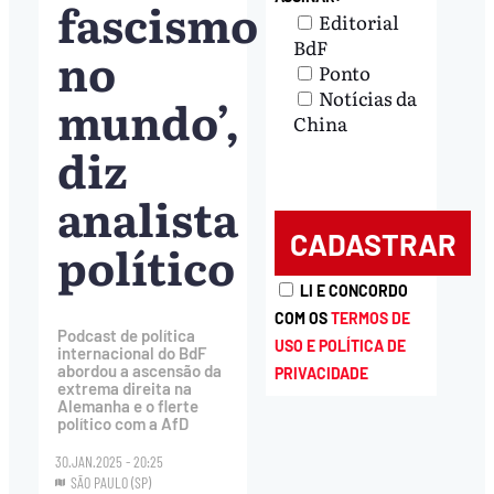
fascismo
Editorial
BdF
no
Ponto
Notícias da
mundo’,
China
diz
analista
político
LI E CONCORDO
COM OS
TERMOS DE
Podcast de política
USO E POLÍTICA DE
internacional do BdF
abordou a ascensão da
PRIVACIDADE
extrema direita na
Alemanha e o flerte
político com a AfD
30.JAN.2025 - 20:25
SÃO PAULO (SP)