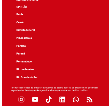
OPINIÃO
Bahia
Ceará
Distrito Federal
Minas Gerais
Paraíba
Paraná
Pernambuco
Rio de Janeiro
Rio Grande do Sul
Todos os conteúdos de produção exclusiva e de autoria editorial do Brasil de Fato podem ser
reproduzidos, desde que não sejam alterados e que se deem os devidos créditos.