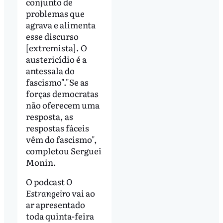
conjunto de
problemas que
agrava e alimenta
esse discurso
[extremista]. O
austericídio é a
antessala do
fascismo"."Se as
forças democratas
não oferecem uma
resposta, as
respostas fáceis
vêm do fascismo",
completou Serguei
Monin.
O podcast
O
Estrangeiro
vai ao
ar apresentado
toda quinta-feira