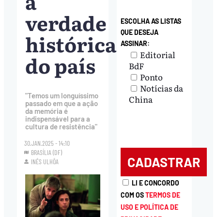
a
verdade
ESCOLHA AS LISTAS
QUE DESEJA
histórica
ASSINAR:
Editorial
do país
BdF
Ponto
Notícias da
"Temos um longuíssimo
China
passado em que a ação
da memória é
indispensável para a
cultura de resistência"
30.JAN.2025 - 14:10
BRASÍLIA (DF)
INÊS ULHÔA
LI E CONCORDO
COM OS
TERMOS DE
USO E POLÍTICA DE