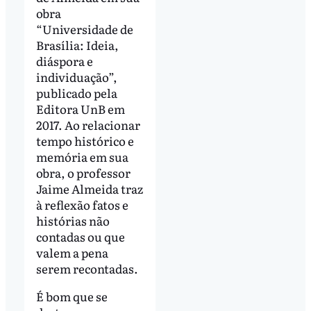
obra
“Universidade de
Brasília: Ideia,
diáspora e
individuação”,
publicado pela
Editora UnB em
2017. Ao relacionar
tempo histórico e
memória em sua
obra, o professor
Jaime Almeida traz
à reflexão fatos e
histórias não
contadas ou que
valem a pena
serem recontadas.
É bom que se