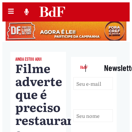
AINDA ESTOU AQUI
Filme
|
Newslett
adverte
que é
preciso
restaurar