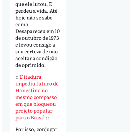
que ele lutou. E
perdeu a vida. Até
hoje não se sabe
como.
Desapareceu em 10
de outubro de 1973
e levou consigo a
sua certeza de não
aceitar a condição
de oprimido.
::
Ditadura
impediu futuro de
Honestino no
mesmo compasso
em que bloqueou
projeto popular
para o Brasil
::
Por isso, conjugar