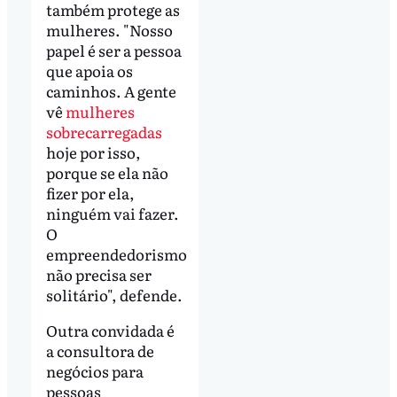
também protege as
mulheres. "Nosso
papel é ser a pessoa
que apoia os
caminhos. A gente
vê
mulheres
sobrecarregadas
hoje por isso,
porque se ela não
fizer por ela,
ninguém vai fazer.
O
empreendedorismo
não precisa ser
solitário", defende.
Outra convidada é
a consultora de
negócios para
pessoas