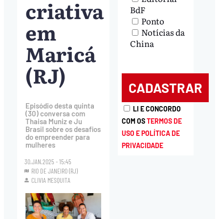
criativa
BdF
Ponto
em
Notícias da
China
Maricá
(RJ)
Episódio desta quinta
LI E CONCORDO
(30) conversa com
COM OS
TERMOS DE
Thaisa Muniz e Ju
Brasil sobre os desafios
USO E POLÍTICA DE
do empreender para
mulheres
PRIVACIDADE
30.JAN.2025 - 15:45
RIO DE JANEIRO (RJ)
CLIVIA MESQUITA