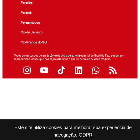
Paraíba
Paraná
Pernambuco
Rio de Janeiro
Rio Grande do Sul
Todos os conteúdos de produção exclusiva e de autoria editorial do Brasil de Fato podem ser
reproduzidos, desde que não sejam alterados e que se deem os devidos créditos.
Este site utiliza cookies para melhorar sua experiência de
navegação.
GDPR