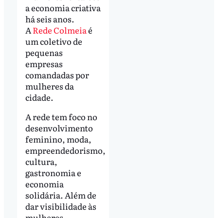
a economia criativa
há seis anos.
A
Rede Colmeia
é
um coletivo de
pequenas
empresas
comandadas por
mulheres da
cidade.
A rede tem foco no
desenvolvimento
feminino, moda,
empreendedorismo,
cultura,
gastronomia e
economia
solidária. Além de
dar visibilidade às
mulheres