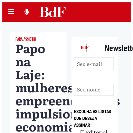
PARA ASSISTIR
Papo
|
Newslett
na
Laje:
mulheres
empreendedoras
impulsionam
ESCOLHA AS LISTAS
QUE DESEJA
economia
ASSINAR:
Editorial