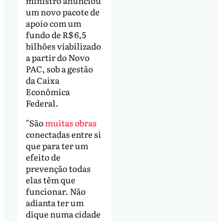
ministro anunciou
um novo pacote de
apoio com um
fundo de R$ 6,5
bilhões viabilizado
a partir do Novo
PAC, sob a gestão
da Caixa
Econômica
Federal.
"São
muitas obras
conectadas entre si
que para ter um
efeito de
prevenção todas
elas têm que
funcionar. Não
adianta ter um
dique numa cidade