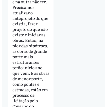
e na outra não ter.
Precisamos
atualizar o
anteprojeto do que
existia, fazer
projeto do que não
existe e iniciar as
obras. Então, na
pior das hipóteses,
as obras de grande
porte mais
estruturantes
terão início ano
que vem. E as obras
de menor porte,
como pontes e
estradas, estão em
processo de
licitação pelo
governo do