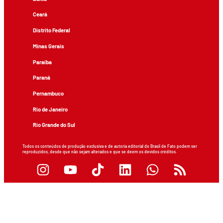
Ceará
Distrito Federal
Minas Gerais
Paraíba
Paraná
Pernambuco
Rio de Janeiro
Rio Grande do Sul
Todos os conteúdos de produção exclusiva e de autoria editorial do Brasil de Fato podem ser
reproduzidos, desde que não sejam alterados e que se deem os devidos créditos.