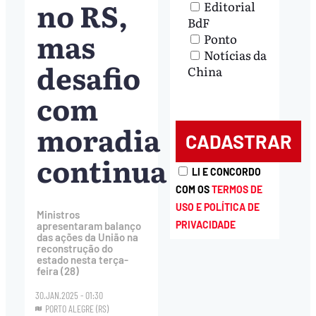
no RS,
Editorial
BdF
mas
Ponto
Notícias da
desafio
China
com
moradia
continua
LI E CONCORDO
COM OS
TERMOS DE
USO E POLÍTICA DE
Ministros
PRIVACIDADE
apresentaram balanço
das ações da União na
reconstrução do
estado nesta terça-
feira (28)
30.JAN.2025 - 01:30
PORTO ALEGRE (RS)