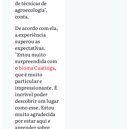
de técnicas de
agroecologia",
conta.
De acordo com ela,
a experiência
superou as
expectativas.
"Estou muito
surpreendida com
o
bioma Caatinga
,
que é muito
particular e
impressionante. É
incrível poder
descobrir um lugar
como esse. Estou
muito agradecida
por estar aqui e
aprender sobre