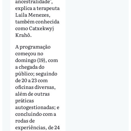
ancestralidade",
explica a terapeuta
Laila Menezes,
também conhecida
como Catxekwyj
Krahô.
A programação
começou no
domingo (19), com
a chegada do
público; seguindo
de 20 a 23 com
oficinas diversas,
além de outras
práticas
autogestionadas; e
concluindo com a
rodas de
experiências, de 24