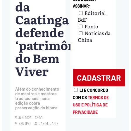
da
ASSINAR:
Editorial
Caatinga
BdF
Ponto
defende
Notícias da
‘patrimônios’
China
do Bem
Viver
Além do conhecimento
LI E CONCORDO
de mestres e mestras
COM OS
TERMOS DE
tradicionais, nona
edição cobra
USO E POLÍTICA DE
preservação do bioma
PRIVACIDADE
31.JAN.2025 - 22:00
EXU (PE)
DANIEL LAMIR