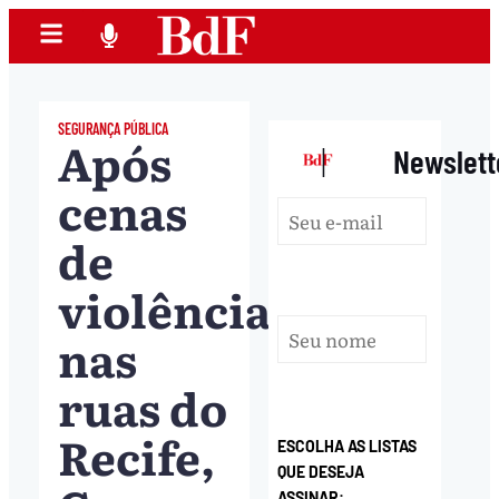
SEGURANÇA PÚBLICA
Após
|
Newslett
cenas
de
violência
nas
ruas do
Recife,
ESCOLHA AS LISTAS
QUE DESEJA
ASSINAR: