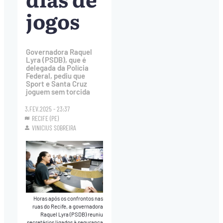
jogos
Governadora Raquel
Lyra (PSDB), que é
delegada da Polícia
Federal, pediu que
Sport e Santa Cruz
joguem sem torcida
3.FEV.2025 - 23:37
RECIFE (PE)
VINICIUS SOBREIRA
Horas após os confrontos nas
ruas do Recife, a governadora
Raquel Lyra (PSDB) reuniu
secretários ligados à segurança