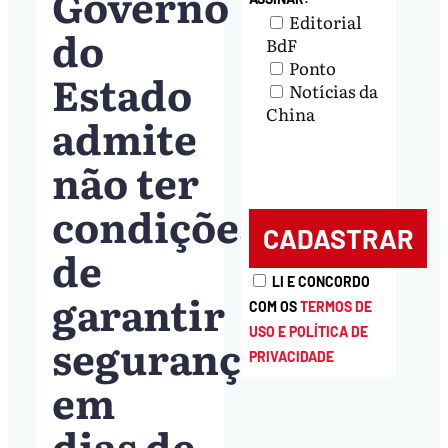
Governo
Editorial
do
BdF
Ponto
Estado
Notícias da
China
admite
não ter
condições
de
LI E CONCORDO
garantir
COM OS
TERMOS DE
USO E POLÍTICA DE
segurança
PRIVACIDADE
em
dias de