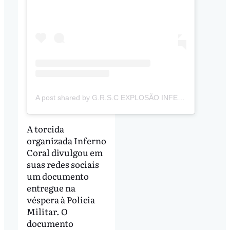
A post shared by G.R.S.C EXPLOSÃO INFERNO CORAL (@explosaoinfernocoral)
A torcida
organizada Inferno
Coral divulgou em
suas redes sociais
um documento
entregue na
véspera à Polícia
Militar. O
documento