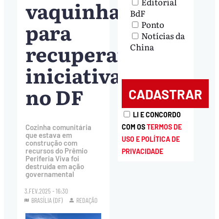
vaquinha
Editorial
BdF
para
Ponto
Notícias da
recuperar
China
iniciativa
no DF
LI E CONCORDO
COM OS
TERMOS DE
Cozinha comunitária
que estava em
USO E POLÍTICA DE
construção com
recursos do Prêmio
PRIVACIDADE
Periferia Viva foi
destruída em ação
governamental
3.FEV.2025 - 16:30
BRASÍLIA (DF)
REDAÇÃO