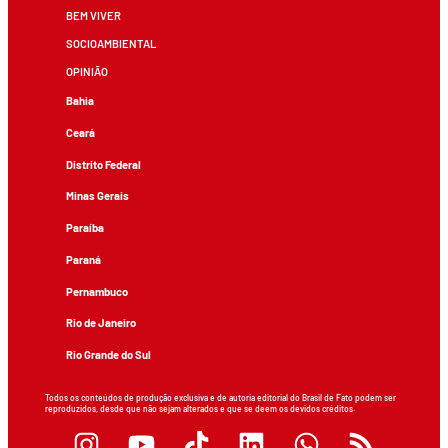
BEM VIVER
SOCIOAMBIENTAL
OPINIÃO
Bahia
Ceará
Distrito Federal
Minas Gerais
Paraíba
Paraná
Pernambuco
Rio de Janeiro
Rio Grande do Sul
Todos os conteúdos de produção exclusiva e de autoria editorial do Brasil de Fato podem ser
reproduzidos, desde que não sejam alterados e que se deem os devidos créditos.