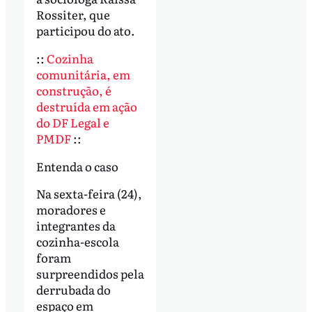
Rossiter, que
participou do ato.
::
Cozinha
comunitária, em
construção, é
destruída em ação
do DF Legal e
PMDF
::
Entenda o caso
Na sexta-feira (24),
moradores e
integrantes da
cozinha-escola
foram
surpreendidos pela
derrubada do
espaço em