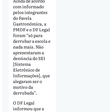
Ainda de acordo
com informado
pelos integrantes
do Favela
Gastronômica, a
PMDF e o DF Legal
foram “só para
derrubar a escola e
nada mais. Não
apresentaram a
denúncia do SEI
[Sistema
Eletrônico de
Informações], que
alegaram ser o
motivo da
derrubada”.
O DF Legal
informou que a