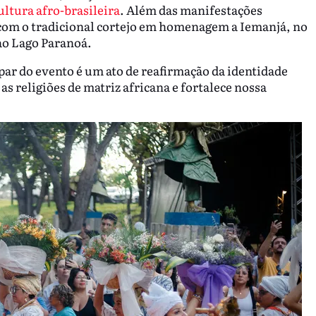
ultura afro-brasileira
. Além das manifestações
u com o tradicional cortejo em homenagem a Iemanjá, no
ao Lago Paranoá.
cipar do evento é um ato de reafirmação da identidade
s religiões de matriz africana e fortalece nossa