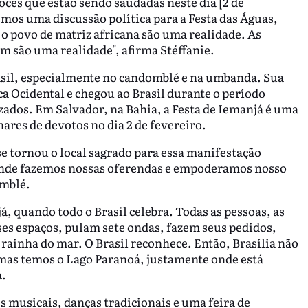
oces que estão sendo saudadas neste dia [2 de
mos uma discussão política para a Festa das Águas,
 o povo de matriz africana são uma realidade. As
m são uma realidade", afirma Stéffanie.
asil, especialmente no candomblé e na umbanda. Sua
a Ocidental e chegou ao Brasil durante o período
izados. Em Salvador, na Bahia, a Festa de Iemanjá é uma
ares de devotos no dia 2 de fevereiro.
e tornou o local sagrado para essa manifestação
é onde fazemos nossas oferendas e empoderamos nosso
omblé.
já, quando todo o Brasil celebra. Todas as pessoas, as
ses espaços, pulam sete ondas, fazem seus pedidos,
ainha do mar. O Brasil reconhece. Então, Brasília não
 mas temos o Lago Paranoá, justamente onde está
a.
 musicais, danças tradicionais e uma feira de