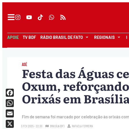
APOIE
TV BDF
RÁDIO BRASIL DE FATO
REGIONAIS
I
ASÉ
Festa das Águas c
Oxum, reforçando 
Orixás em Brasíli
Facebook
WhatsApp
Fim de semana foi marcado por celebração às orixás como
Email
3.FEV.2025 - 22:30
BRASÍLIA (DF)
RAFAELA FERREIRA