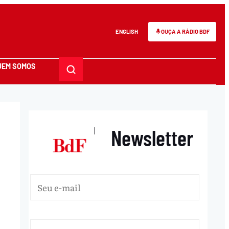
ENGLISH
OUÇA A RÁDIO BDF
UEM SOMOS
Newsletter
|