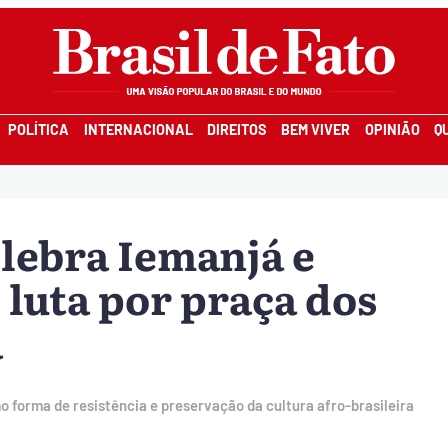
POLÍTICA
INTERNACIONAL
DIREITOS
BEM VIVER
OPINIÃO
Q
elebra Iemanjá e
luta por praça dos
a
 forma de resistência e preservação da cultura afro-brasileira