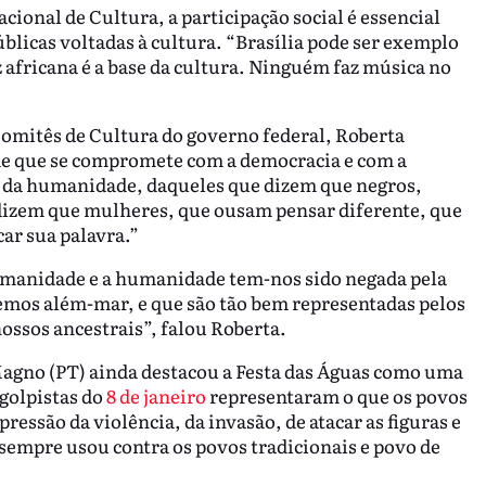
cional de Cultura, a participação social é essencial
blicas voltadas à cultura. “Brasília pode ser exemplo
iz africana é a base da cultura. Ninguém faz música no
omitês de Cultura do governo federal, Roberta
ade que se compromete com a democracia e com a
a da humanidade, daqueles que dizem que negros,
dizem que mulheres, que ousam pensar diferente, que
car sua palavra.”
 humanidade e a humanidade tem-nos sido negada pela
xemos além-mar, e que são tão bem representadas pelos
nossos ancestrais”, falou Roberta.
Magno (PT) ainda destacou a Festa das Águas como uma
 golpistas do
8 de janeiro
representaram o que os povos
ressão da violência, da invasão, de atacar as figuras e
sempre usou contra os povos tradicionais e povo de