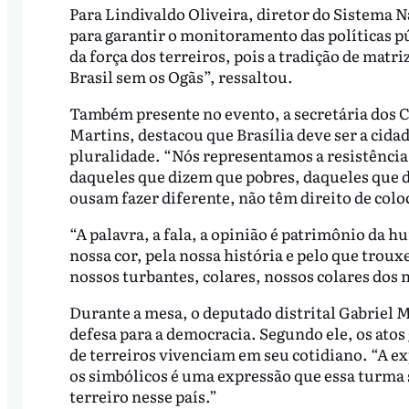
Para Lindivaldo Oliveira, diretor do Sistema Na
para garantir o monitoramento das políticas pú
da força dos terreiros, pois a tradição de matr
Brasil sem os Ogãs”, ressaltou.
Também presente no evento, a secretária dos C
Martins, destacou que Brasília deve ser a cid
pluralidade. “Nós representamos a resistênci
daqueles que dizem que pobres, daqueles que 
ousam fazer diferente, não têm direito de colo
“A palavra, a fala, a opinião é patrimônio da
nossa cor, pela nossa história e pelo que trou
nossos turbantes, colares, nossos colares dos 
Durante a mesa, o deputado distrital Gabriel 
defesa para a democracia. Segundo ele, os atos
de terreiros vivenciam em seu cotidiano. “A exp
os simbólicos é uma expressão que essa turma 
terreiro nesse país.”