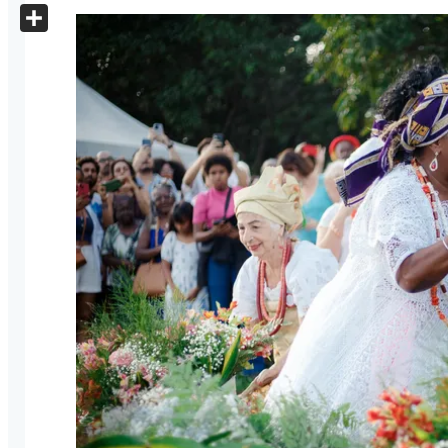
X
Share