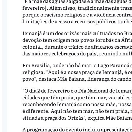
"É a mãe das águas salgadas e a mãe das águas d
fevereiro]. Além disso, tradicionalmente traze
porque o racismo religioso e a violência contra
limitações de acesso a recursos públicos també
Iemanjá é um dos orixás mais cultuados no Br
devoção tem origem nos povos iorubás da Áfric
colonial, durante o tráfico de africanos escrav
das maiores celebrações do país, reunindo milh
Em Brasília, onde não há mar, o Lago Paranoá s
religiosa. “Aqui é a nossa praça de Iemanjá, 
povo”, destaca Mãe Baiana, liderança do cand
"O dia 2 de fevereiro é o Dia Nacional de Ieman
cidades que têm praia, que têm mar, vão até es
reconhecendo Iemanjá como nossa mãe, nossa r
é diferente. Aqui não tem mar, não tem praia,
situada a praça dos Orixás", explica Mãe Baian
A programação do evento incluiu apresentações