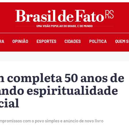
RA
OPINIÃO
ESPORTES
CIDADES
POLÍTICA
QUEM 
n completa 50 anos de
iando espiritualidade
cial
promissos com o povo simples e anúncio de novo livro