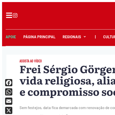
APOIE
PÁGINA PRINCIPAL
REGIONAIS
|
CULTU
ASSISTA AO VÍDEO
Frei Sérgio Görge
vida religiosa, al
e compromisso so
Facebook
WhatsApp
Email
Sem festejos, data fica demarcada com renovação de com