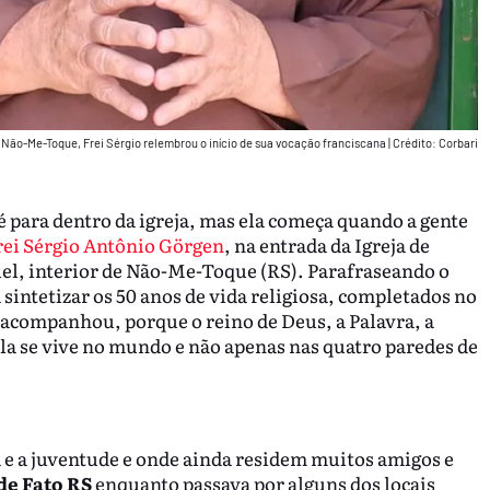
 Não-Me-Toque, Frei Sérgio relembrou o início de sua vocação franciscana
|
Crédito: Corbari
é para dentro da igreja, mas ela começa quando a gente
rei Sérgio Antônio Görgen
, na entrada da Igreja de
el, interior de Não-Me-Toque (RS). Parafraseando o
 sintetizar os 50 anos de vida religiosa, completados no
 acompanhou, porque o reino de Deus, a Palavra, a
ela se vive no mundo e não apenas nas quatro paredes de
a e a juventude e onde ainda residem muitos amigos e
de Fato
RS
enquanto passava por alguns dos locais