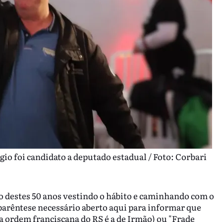
gio foi candidato a deputado estadual / Foto: Corbari
o destes 50 anos vestindo o hábito e caminhando com o
arêntese necessário aberto aqui para informar que
a ordem franciscana do RS é a de Irmão) ou "Frade