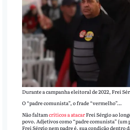
Durante a campanha eleitoral de 2022, Frei Sér
O “padre comunista”, o frade “vermelho”…
Não faltam
críticos a atacar
Frei Sérgio ao long
povo. Adjetivos como “padre comunista” (um p
Frei Sérgio nem padre é, sua condição dentro d