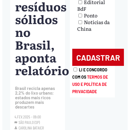
resíduos
Editorial
BdF
sólidos
Ponto
Notícias da
no
China
Brasil,
aponta
relatório
LI E CONCORDO
COM OS
TERMOS DE
USO E POLÍTICA DE
Brasil recicla apenas
PRIVACIDADE
2,2% do lixo urbano;
estados mais ricos
produzem mais
descartes
4.FEV.2025 - 09:00
SÃO PAULO (SP)
CAROLINA BATAIER