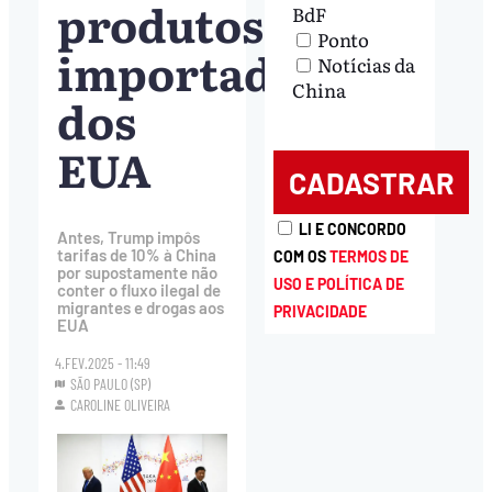
produtos
BdF
Ponto
importados
Notícias da
China
dos
EUA
LI E CONCORDO
Antes, Trump impôs
tarifas de 10% à China
COM OS
TERMOS DE
por supostamente não
USO E POLÍTICA DE
conter o fluxo ilegal de
migrantes e drogas aos
PRIVACIDADE
EUA
4.FEV.2025 - 11:49
SÃO PAULO (SP)
CAROLINE OLIVEIRA