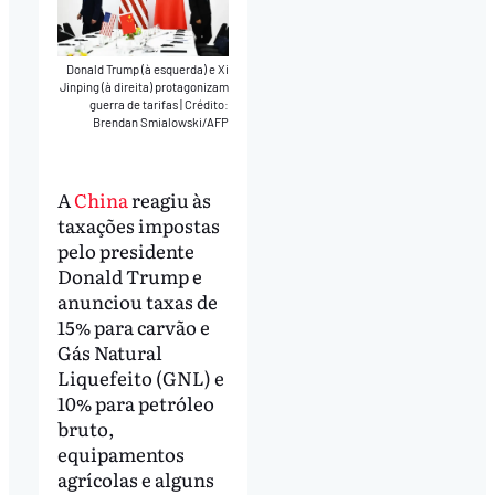
Donald Trump (à esquerda) e Xi
Jinping (à direita) protagonizam
guerra de tarifas
|
Crédito:
Brendan Smialowski/AFP
A
China
reagiu às
taxações impostas
pelo presidente
Donald Trump e
anunciou taxas de
15% para carvão e
Gás Natural
Liquefeito (GNL) e
10% para petróleo
bruto,
equipamentos
agrícolas e alguns