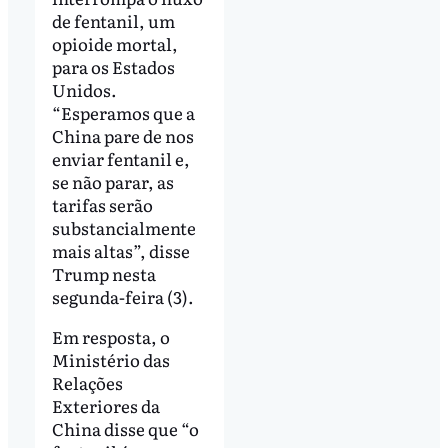
de fentanil, um
opioide mortal,
para os Estados
Unidos.
“Esperamos que a
China pare de nos
enviar fentanil e,
se não parar, as
tarifas serão
substancialmente
mais altas”, disse
Trump nesta
segunda-feira (3).
Em resposta, o
Ministério das
Relações
Exteriores da
China disse que “o