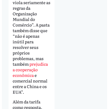
viola seriamente as
regras da
Organização
Mundial do
Comércio”. A pasta
também disse que
“não é apenas
inútil para
resolver seus
próprios
problemas, mas
também
prejudica
a cooperação
econômica
e
comercial normal
entre a China e os
EUA”.
Além da tarifa
como resposta,