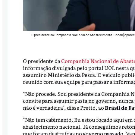
O presidente da Companhia Nacional de Abastecimento (Conab) aparece 
O presidente da
Companhia Nacional de Abast
informação divulgada pelo portal
UOL
nesta qu
assumir o Ministério da Pesca. O veículo publ
reunido com sua equipe para passar a informa
"Não procede. Sou presidente da Companhia N
convite para assumir pasta no governo, nunca p
não é verdadeira", disse Pretto, ao
Brasil de Fa
"Não tem cabimento. Eu estou focado aqui em c
abastecimento nacional. Já conseguimos retoma
que foram destruídas no governo passado. Vam