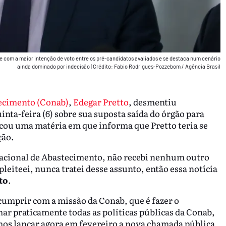
com a maior intenção de voto entre os pré-candidatos avaliados e se destaca num cenário
ainda dominado por indecisão
|
Crédito: Fabio Rodrigues-Pozzebom / Agência Brasil
ecimento (Conab)
,
Edegar Pretto
, desmentiu
inta-feira (6) sobre sua suposta saída do órgão para
icou uma matéria em que informa que Pretto teria se
ção.
acional de Abastecimento, não recebi nenhum outro
leiteei, nunca tratei desse assunto, então essa notícia
to
.
umprir com a missão da Conab, que é fazer o
r praticamente todas as políticas públicas da Conab,
os lançar agora em fevereiro a nova chamada pública