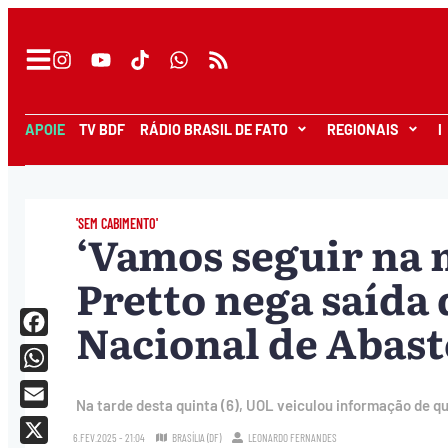
APOIE
TV BDF
RÁDIO BRASIL DE FATO
REGIONAIS
I
'SEM CABIMENTO'
‘Vamos seguir na 
Pretto nega saída
Nacional de Abas
Facebook
WhatsApp
Na tarde desta quinta (6), UOL veiculou informação de q
Email
6.FEV.2025 - 21:04
BRASÍLIA (DF)
LEONARDO FERNANDES