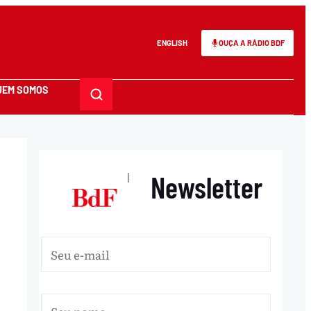
ENGLISH
OUÇA A RÁDIO BDF
UEM SOMOS
Newsletter
|