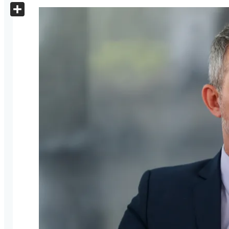
X
Share