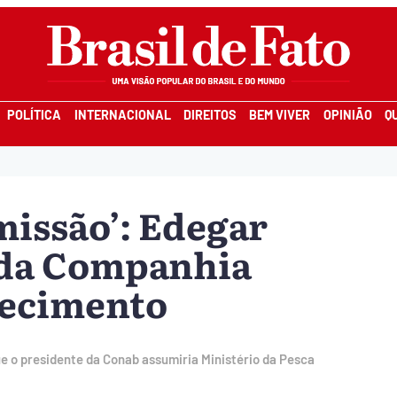
POLÍTICA
INTERNACIONAL
DIREITOS
BEM VIVER
OPINIÃO
Q
missão’: Edegar
 da Companhia
tecimento
ue o presidente da Conab assumiria Ministério da Pesca