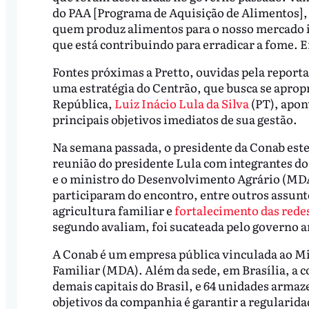
do PAA [Programa de Aquisição de Alimentos],
quem produz alimentos para o nosso mercado i
que está contribuindo para erradicar a fome. 
Fontes próximas a Pretto, ouvidas pela repor
uma estratégia do Centrão, que busca se aprop
República,
Luiz Inácio Lula da Silva
(PT), apon
principais objetivos imediatos de sua gestão.
Na semana passada, o presidente da Conab este
reunião do presidente Lula com integrantes 
e o ministro do Desenvolvimento Agrário (MDA
participaram do encontro, entre outros assunt
agricultura familiar e
fortalecimento das rede
segundo avaliam, foi sucateada pelo governo a
A Conab é um empresa pública vinculada ao Mi
Familiar (MDA). Além da sede, em Brasília, a 
demais capitais do Brasil, e 64 unidades armaz
objetivos da companhia é garantir a regularid