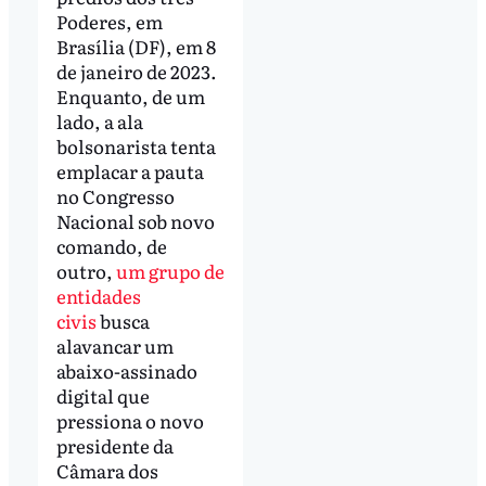
Poderes, em
Brasília (DF), em 8
de janeiro de 2023.
Enquanto, de um
lado, a ala
bolsonarista tenta
emplacar a pauta
no Congresso
Nacional sob novo
comando, de
outro,
um grupo de
entidades
civis
busca
alavancar um
abaixo-assinado
digital que
pressiona o novo
presidente da
Câmara dos