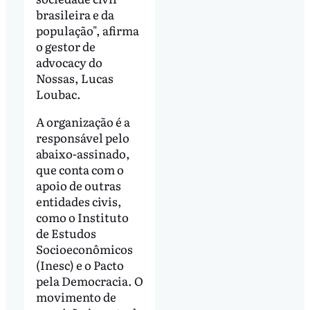
brasileira e da
população", afirma
o gestor de
advocacy do
Nossas, Lucas
Loubac.
A organização é a
responsável pelo
abaixo-assinado,
que conta com o
apoio de outras
entidades civis,
como o Instituto
de Estudos
Socioeconômicos
(Inesc) e o Pacto
pela Democracia. O
movimento de