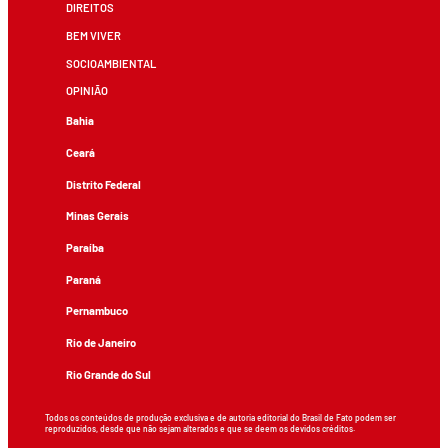
DIREITOS
BEM VIVER
SOCIOAMBIENTAL
OPINIÃO
Bahia
Ceará
Distrito Federal
Minas Gerais
Paraíba
Paraná
Pernambuco
Rio de Janeiro
Rio Grande do Sul
Todos os conteúdos de produção exclusiva e de autoria editorial do Brasil de Fato podem ser
reproduzidos, desde que não sejam alterados e que se deem os devidos créditos.