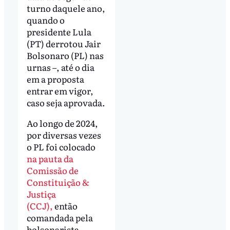
turno daquele ano,
quando o
presidente Lula
(PT) derrotou Jair
Bolsonaro (PL) nas
urnas –, até o dia
em a proposta
entrar em vigor,
caso seja aprovada.
Ao longo de 2024,
por diversas vezes
o PL foi colocado
na pauta da
Comissão de
Constituição &
Justiça
(CCJ),
então
comandada pela
bolsonarista