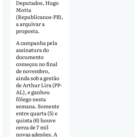
Deputados, Hugo
Motta
(Republicanos-PB),
a arquivar a
proposta.
A campanha pela
assinatura do
documento
começou no final
de novembro,
ainda sob a gestão
de Arthur Lira (PP-
AL), e ganhou
fôlego nesta
semana. Somente
entre quarta (5) e
quinta (6) houve
cerca de 7 mil
novas adesões. A