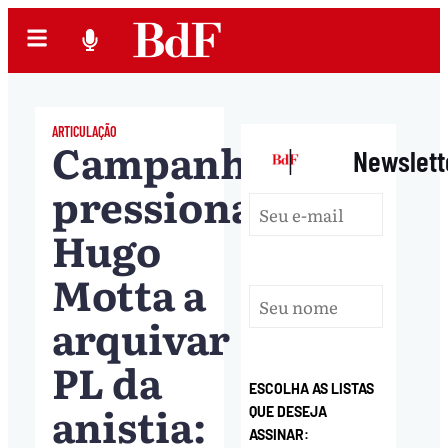
ARTICULAÇÃO
Campanha
|
Newslett
pressiona
Hugo
Motta a
arquivar
PL da
ESCOLHA AS LISTAS
anistia:
QUE DESEJA
ASSINAR: