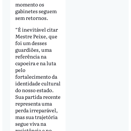
momento os
gabinetes seguem
sem retornos.
“É inevitável citar
Mestre Peixe, que
foi um desses
guardiões, uma
referência na
capoeira e na luta
pelo
fortalecimento da
identidade cultural
do nosso estado.
Sua partida recente
representa uma
perda irreparável,
mas sua trajetória
segue viva na
resistência e no