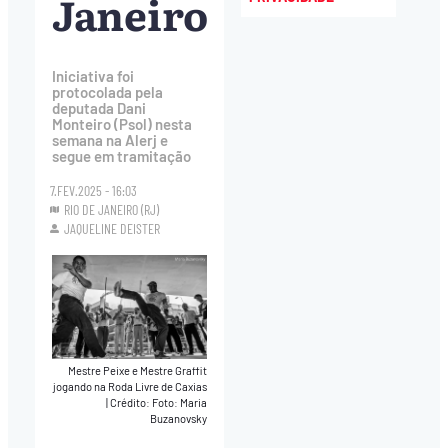
Janeiro
Iniciativa foi
protocolada pela
deputada Dani
Monteiro (Psol) nesta
semana na Alerj e
segue em tramitação
7.FEV.2025 - 16:03
RIO DE JANEIRO (RJ)
JAQUELINE DEISTER
Mestre Peixe e Mestre Graffit
jogando na Roda Livre de Caxias
|
Crédito: Foto: Maria
Buzanovsky