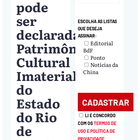
pode
ser
ESCOLHA AS LISTAS
declarada
QUE DESEJA
ASSINAR:
Patrimônio
Editorial
BdF
Cultural
Ponto
Notícias da
Imaterial
China
do
Estado
do Rio
LI E CONCORDO
COM OS
TERMOS DE
de
USO E POLÍTICA DE
PRIVACIDADE