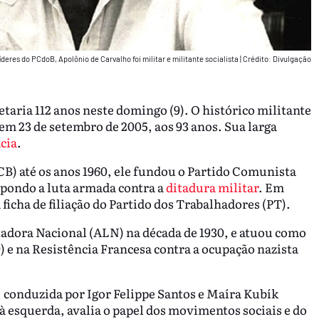
íderes do PCdoB, Apolônio de Carvalho foi militar e militante socialista
|
Crédito: Divulgação
taria 112 anos neste domingo (9). O histórico militante
 23 de setembro de 2005, aos 93 anos. Sua larga
cia
.
CB) até os anos 1960, ele fundou o Partido Comunista
opondo a luta armada contra a
ditadura militar
. Em
ficha de filiação do Partido dos Trabalhadores (PT).
tadora Nacional (ALN) na década de 1930, e atuou como
 e na Resistência Francesa contra a ocupação nazista
, conduzida por Igor Felippe Santos e Maíra Kubík
à esquerda, avalia o papel dos movimentos sociais e do