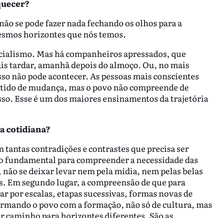
quecer?
não se pode fazer nada fechando os olhos para a
smos horizontes que nós temos.
cialismo. Mas há companheiros apressados, que
ais tardar, amanhã depois do almoço. Ou, no mais
Isso não pode acontecer. As pessoas mais conscientes
ntido de mudança, mas o povo não compreende de
sso. Esse é um dos maiores ensinamentos da trajetória
a cotidiana?
m tantas contradições e contrastes que precisa ser
nho fundamental para compreender a necessidade das
, não se deixar levar nem pela mídia, nem pelas belas
os. Em segundo lugar, a compreensão de que para
r por escalas, etapas sucessivas, formas novas de
Armando o povo com a formação, não só de cultura, mas
ir caminho para horizontes diferentes. São as