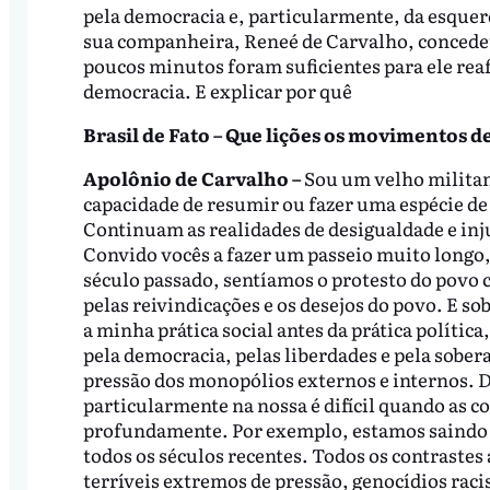
pela democracia e, particularmente, da esquerd
sua companheira, Reneé de Carvalho, concedeu 
poucos minutos foram suficientes para ele reaf
democracia. E explicar por quê
Brasil de Fato – Que lições os movimentos d
Apolônio de Carvalho –
Sou um velho militan
capacidade de resumir ou fazer uma espécie de
Continuam as realidades de desigualdade e inju
Convido vocês a fazer um passeio muito longo,
século passado, sentíamos o protesto do povo 
pelas reivindicações e os desejos do povo. E sob
a minha prática social antes da prática polític
pela democracia, pelas liberdades e pela sobe
pressão dos monopólios externos e internos. De
particularmente na nossa é difícil quando as 
profundamente. Por exemplo, estamos saindo do
todos os séculos recentes. Todos os contraste
terríveis extremos de pressão, genocídios raci