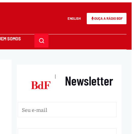
ENGLISH
OUÇA A RÁDIO BDF
UEM SOMOS
Newsletter
|