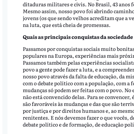
ditaduras militares e civis. No Brasil, 43 anos
Mesmo assim, nosso povo foi abrindo caminho 
jovens (os que sendo velhos acreditam que a v
na luta, que está cheia de promessas.
Quais as principais conquistas da socieda
Passamos por conquistas sociais muito bonitas
populares na Europa, experiências mais próxi
Passamos também pelas experiências socialist
povo a gente pode fazer a luta, e a compreen
nosso povo através da falta de educação, da mis
com o debate político com a população, com a 
mudanças só podem ser feitas com o povo. No e
não está convencido delas. Para se convencer, é
são favoráveis às mudanças e das que são terri
por justiça e por direitos humanos e, ao mesm
renitentes. E nós devemos fazer o que vocês,
debate político e de formação, de educação polí