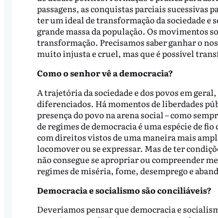
passagens, as conquistas parciais sucessivas p
ter um ideal de transformação da sociedade e s
grande massa da população. Os movimentos soci
transformação. Precisamos saber ganhar o noss
muito injusta e cruel, mas que é possível tran
Como o senhor vê a democracia?
A trajetória da sociedade e dos povos em geral
diferenciados. Há momentos de liberdades pú
presença do povo na arena social – como sempr
de regimes de democracia é uma espécie de fio
com direitos vistos de uma maneira mais ampla.
locomover ou se expressar. Mas de ter condiçõe
não consegue se apropriar ou compreender melh
regimes de miséria, fome, desemprego e aband
Democracia e socialismo são conciliáveis?
Deveríamos pensar que democracia e socialism