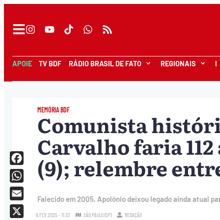
APOIE
TV BDF
RÁDIO BRASIL DE FATO
REGIONAIS
I
MEMÓRIA BDF
Comunista históri
Carvalho faria 11
(9); relembre entr
Facebook
WhatsApp
Falecido em 2005, Apolônio deixou legado ainda atual par
Email
9.FEV.2025 - 11:32
SÃO PAULO (SP)
REDAÇÃO