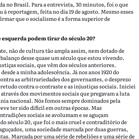
a no Brasil. Para a entrevista, 30 minutos, foi o que
à reportagem, feita no dia 19 de agosto. Mesmo esses
irmar que o socialismo é a forma superior de
e esquerda podem tirar do século 20?
te, não de cultura tão ampla assim, nem dotado de
 balanço desse quase um século que estou vivendo.
stiças sociais, que vêm dos séculos anteriores.
 desde a minha adolescência. Já nos anos 1920 do
contra as arbitrariedades dos governantes, o desprezo
retudo contra o contraste e as injustiças sociais. Iniciei
a, através dos movimentos sociais que pregavam a luta
rania nacional. Nós fomos sempre dominados pela
ve ter sido difícil em outras épocas. Mas
contradições sociais se avolumam e se aguçam
 século 20, que foi o mais cruel e contraditório de
s aguçados, uma sociedade marcada por duas guerras,
stas. Marcada por uma série de rebeliões e uma série de