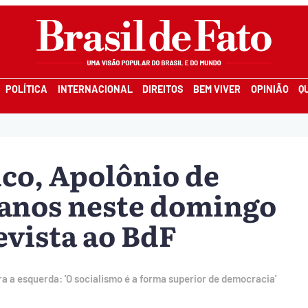
POLÍTICA
INTERNACIONAL
DIREITOS
BEM VIVER
OPINIÃO
Q
co, Apolônio de
2 anos neste domingo
evista ao BdF
a a esquerda: 'O socialismo é a forma superior de democracia'