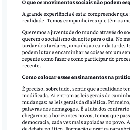
O que os movimentos sociais não podem es
A grande experiência é esta: compreender que 
realidade. Temos companheiros que têm os me
Queremos a juventude do mundo através do so
querem o socialismo da noite para o dia. No m
tardar dos tardares, amanhã ao cair da tarde. 
podem lutar e encaminhar as coisas em um se
repente como fazer e como participar do proce
recente.
Como colocar esses ensinamentos na prátic
É preciso, sobretudo, sentir que a realidade te
modificada. Aí entram as leis gerais do cami
mudanças: as leis gerais da dialética. Primeiro
palavras dos demagogos. É a luta dos contrári
chegarmos a horizontes novos, temos que passa
democracia, cada vez mais apoiadas no povo. 
de debate político. Formação e prática para abr