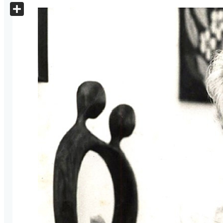
X
Share