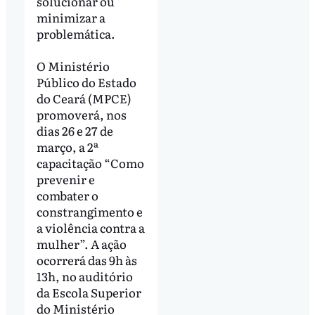
solucionar ou
minimizar a
problemática.
O Ministério
Público do Estado
do Ceará (MPCE)
promoverá, nos
dias 26 e 27 de
março, a 2ª
capacitação “Como
prevenir e
combater o
constrangimento e
a violência contra a
mulher”. A ação
ocorrerá das 9h às
13h, no auditório
da Escola Superior
do Ministério