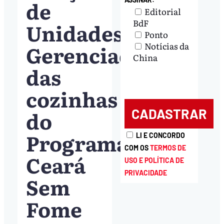
de
Editorial
BdF
Unidades
Ponto
Gerenciadoras
Notícias da
China
das
cozinhas
do
Programa
LI E CONCORDO
COM OS
TERMOS DE
Ceará
USO E POLÍTICA DE
PRIVACIDADE
Sem
Fome