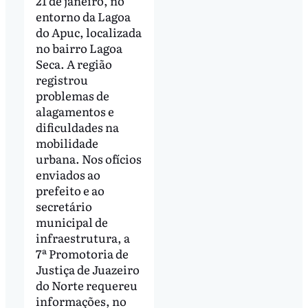
21 de janeiro, no
entorno da Lagoa
do Apuc, localizada
no bairro Lagoa
Seca. A região
registrou
problemas de
alagamentos e
dificuldades na
mobilidade
urbana. Nos ofícios
enviados ao
prefeito e ao
secretário
municipal de
infraestrutura, a
7ª Promotoria de
Justiça de Juazeiro
do Norte requereu
informações, no