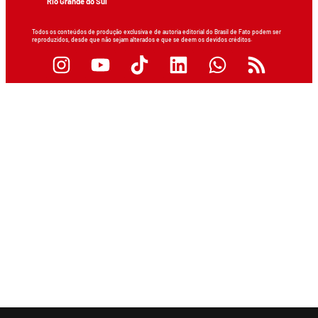
Rio Grande do Sul
Todos os conteúdos de produção exclusiva e de autoria editorial do Brasil de Fato podem ser
reproduzidos, desde que não sejam alterados e que se deem os devidos créditos.