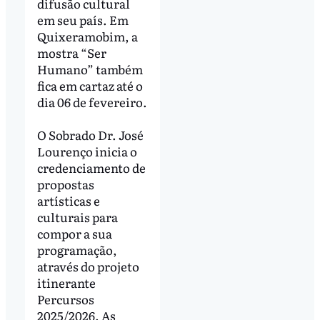
difusão cultural
em seu país. Em
Quixeramobim, a
mostra “Ser
Humano” também
fica em cartaz até o
dia 06 de fevereiro.
O Sobrado Dr. José
Lourenço inicia o
credenciamento de
propostas
artísticas e
culturais para
compor a sua
programação,
através do projeto
itinerante
Percursos
2025/2026. As