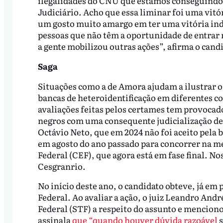
ilegalidades do CNU que estamos conseguindo m
Judiciário. Acho que essa liminar foi uma vitó
um gosto muito amargo em ter uma vitória indi
pessoas que não têm a oportunidade de entrar na
a gente mobilizou outras ações”, afirma o cand
Saga
Situações como a de Amora ajudam a ilustrar o 
bancas de heteroidentificação em diferentes co
avaliações feitas pelos certames tem provocad
negros com uma consequente judicialização de 
Octávio Neto, que em 2024 não foi aceito pela
em agosto do ano passado para concorrer na 
Federal (CEF), que agora está em fase final. No
Cesgranrio.
No início deste ano, o candidato obteve, já em
Federal. Ao avaliar a ação, o juiz Leandro A
Federal (STF) a respeito do assunto e mencion
assinala
que “quando houver dúvida razoável
s