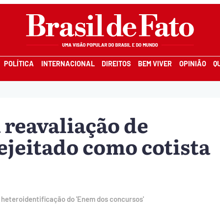
POLÍTICA
INTERNACIONAL
DIREITOS
BEM VIVER
OPINIÃO
Q
 reavaliação de
ejeitado como cotista
 heteroidentificação do 'Enem dos concursos'