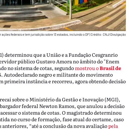
r ações federais e tem jurisdição sobre 13 estados, incluindo o DF
|
Crédito: CNJ/Divulgação
-1) determinou que a União e a Fundação Cesgranrio
 servidor público Gustavo Amora no âmbito do "Enem
vado no sistema de cotas, segundo
mostrou o
Brasil de
5. Autodeclarado negro e militante do movimento
em primeira instância e recorreu, agora obtendo decisão
 recai sobre o Ministério da Gestão e Inovação (MGI),
embargador federal Newton Ramos, que anulou a decisão
 acessar o sistema de cotas. O magistrado determinou
tida no curso de formação, fase atual do certame, caso
 anteriores, “até a conclusão da nova avaliação
pela