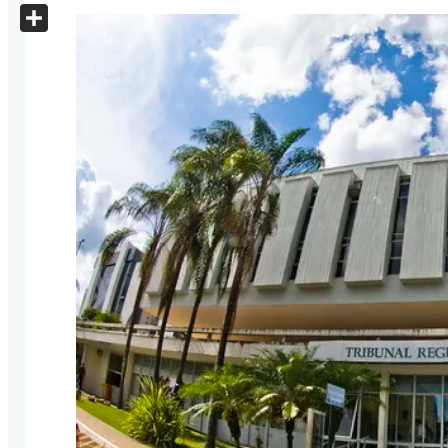
X
Share