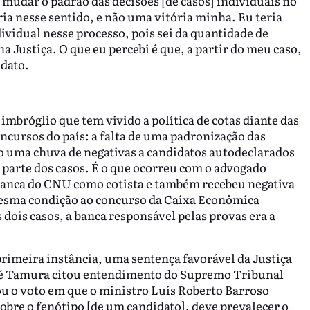
udar o padrão das decisões [de casos] individuais no
ria nesse sentido, e não uma vitória minha. Eu teria
vidual nesse processo, pois sei da quantidade de
 Justiça. O que eu percebi é que, a partir do meu caso,
idato.
imbróglio que tem vivido a política de cotas diante das
ncursos do país: a falta de uma padronização das
o uma chuva de negativas a candidatos autodeclarados
parte dos casos. É o que ocorreu com o advogado
 banca do CNU como cotista e também recebeu negativa
mesma condição ao concurso da Caixa Econômica
s dois casos, a banca responsável pelas provas era a
 primeira instância, uma sentença favorável da Justiça
ndré Tamura citou entendimento do Supremo Tribunal
ou o voto em que o ministro Luís Roberto Barroso
obre o fenótipo [de um candidato], deve prevalecer o