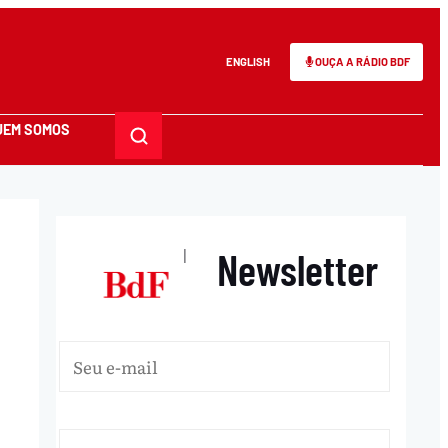
ENGLISH
OUÇA A RÁDIO BDF
UEM SOMOS
Newsletter
|