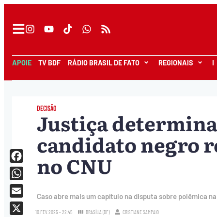
APOIE
TV BDF
RÁDIO BRASIL DE FATO
REGIONAIS
I
DECISÃO
Justiça determina
candidato negro r
no CNU
Facebook
WhatsApp
Caso abre mais um capítulo na disputa sobre polêmica na
Email
10.FEV.2025 - 22:45
BRASÍLIA (DF)
CRISTIANE SAMPAIO