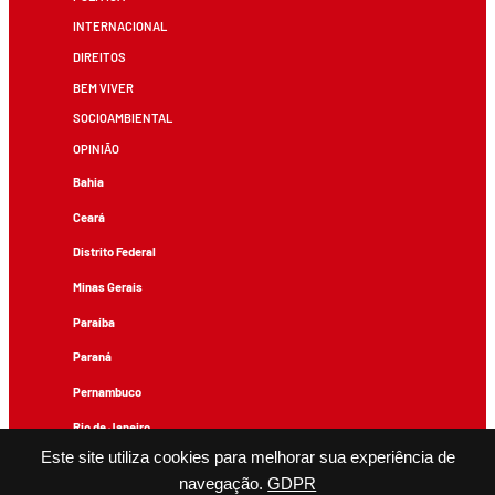
INTERNACIONAL
DIREITOS
BEM VIVER
SOCIOAMBIENTAL
OPINIÃO
Bahia
Ceará
Distrito Federal
Minas Gerais
Paraíba
Paraná
Pernambuco
Rio de Janeiro
Este site utiliza cookies para melhorar sua experiência de
Rio Grande do Sul
navegação.
GDPR