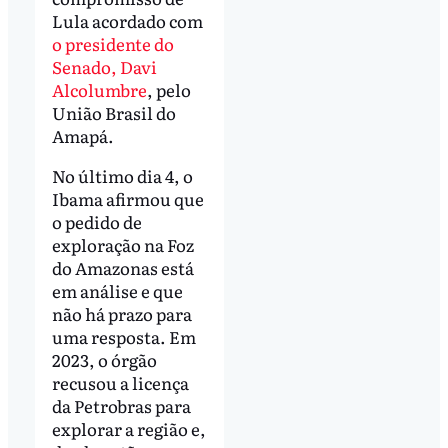
Lula acordado com
o presidente do
Senado, Davi
Alcolumbre
, pelo
União Brasil do
Amapá.
No último dia 4, o
Ibama afirmou que
o pedido de
exploração na Foz
do Amazonas está
em análise e que
não há prazo para
uma resposta. Em
2023, o órgão
recusou a licença
da Petrobras para
explorar a região e,