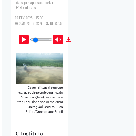
das pesquisas pela
Petrobras
12.FEV.2025 - 15:06
SÃO PAULO (SP)
REDAÇÃO
Play
Mute
Download
Especialistas dizem que
extração de petróleo na Foz do
Amazonas (foto) põe em risco
frágil equilíbrio socioambiental
da região
|
Crédito: Elsa
Palito/Greenpeace Brasil
O Instituto