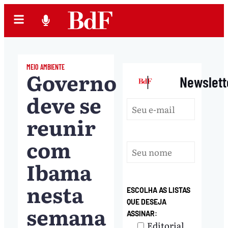
MEIO AMBIENTE
Governo
|
Newslett
deve se
reunir
com
Ibama
nesta
ESCOLHA AS LISTAS
QUE DESEJA
semana
ASSINAR:
Editorial