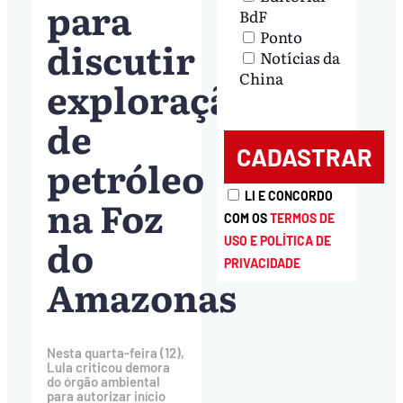
para
BdF
Ponto
discutir
Notícias da
China
exploração
de
petróleo
LI E CONCORDO
na Foz
COM OS
TERMOS DE
do
USO E POLÍTICA DE
PRIVACIDADE
Amazonas
Nesta quarta-feira (12),
Lula criticou demora
do órgão ambiental
para autorizar início