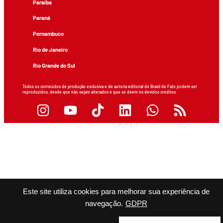
Paraíba
Paraná
Pernambuco
Rio de Janeiro
Rio Grande do Sul
Todos os conteúdos de produção exclusiva e de autoria editorial do Brasil de Fato podem ser
reproduzidos, desde que não sejam alterados e que se deem os devidos créditos.
Este site utiliza cookies para melhorar sua experiência de
navegação.
GDPR