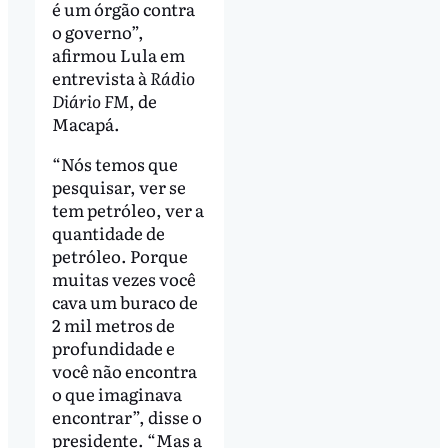
é um órgão contra
o governo”,
afirmou Lula em
entrevista à
Rádio
Diário FM
, de
Macapá.
“Nós temos que
pesquisar, ver se
tem petróleo, ver a
quantidade de
petróleo. Porque
muitas vezes você
cava um buraco de
2 mil metros de
profundidade e
você não encontra
o que imaginava
encontrar”, disse o
presidente. “Mas a