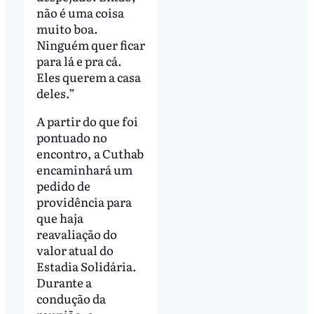
não é uma coisa
muito boa.
Ninguém quer ficar
para lá e pra cá.
Eles querem a casa
deles.”
A partir do que foi
pontuado no
encontro, a Cuthab
encaminhará um
pedido de
providência para
que haja
reavaliação do
valor atual do
Estadia Solidária.
Durante a
condução da