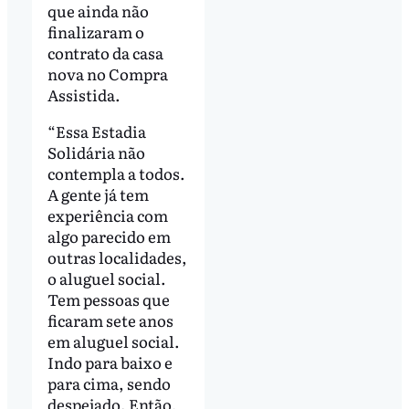
que ainda não
finalizaram o
contrato da casa
nova no Compra
Assistida.
“Essa Estadia
Solidária não
contempla a todos.
A gente já tem
experiência com
algo parecido em
outras localidades,
o aluguel social.
Tem pessoas que
ficaram sete anos
em aluguel social.
Indo para baixo e
para cima, sendo
despejado. Então,