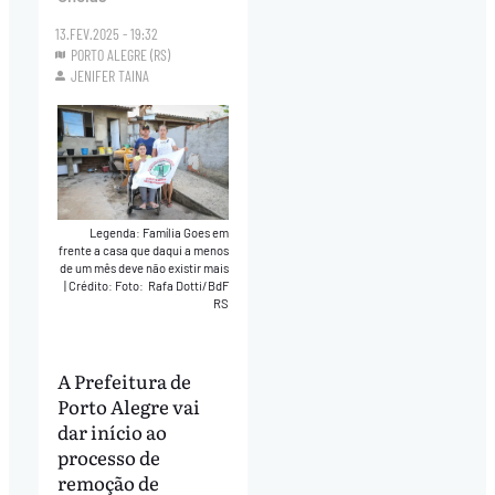
13.FEV.2025 - 19:32
PORTO ALEGRE (RS)
JENIFER TAINA
Legenda: Família Goes em
frente a casa que daqui a menos
de um mês deve não existir mais
|
Crédito: Foto: Rafa Dotti/BdF
RS
A Prefeitura de
Porto Alegre vai
dar início ao
processo de
remoção de