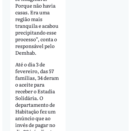
Porque não havia
casas. Era uma
região mais
tranquila e acabou
precipitando esse
processo”, conta o
responsável pelo
Demhab.
Até o dia 3 de
fevereiro, das 57
famílias, 34 deram
o aceite para
receber o Estadia
Solidária. O
departamento de
Habitação fez um
anúncio que ao
invés de pagar no