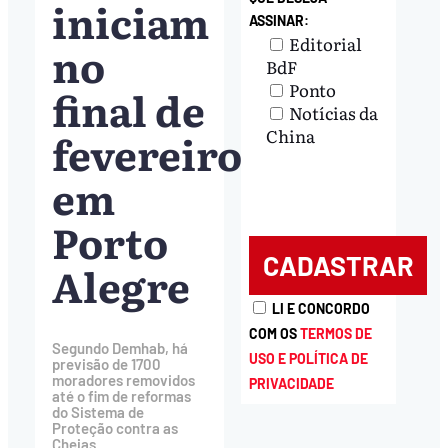
iniciam
ASSINAR:
Editorial
no
BdF
Ponto
final de
Notícias da
fevereiro
China
em
Porto
Alegre
LI E CONCORDO
COM OS
TERMOS DE
Segundo Demhab, há
USO E POLÍTICA DE
previsão de 1700
moradores removidos
PRIVACIDADE
até o fim de reformas
do Sistema de
Proteção contra as
Cheias