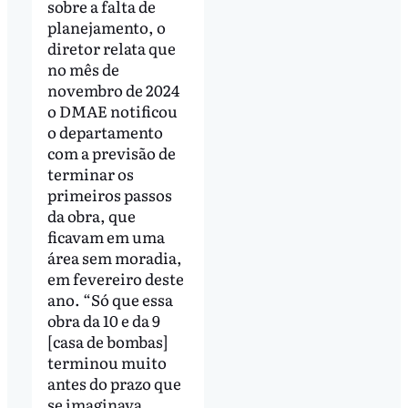
sobre a falta de
planejamento, o
diretor relata que
no mês de
novembro de 2024
o DMAE notificou
o departamento
com a previsão de
terminar os
primeiros passos
da obra, que
ficavam em uma
área sem moradia,
em fevereiro deste
ano. “Só que essa
obra da 10 e da 9
[casa de bombas]
terminou muito
antes do prazo que
se imaginava.