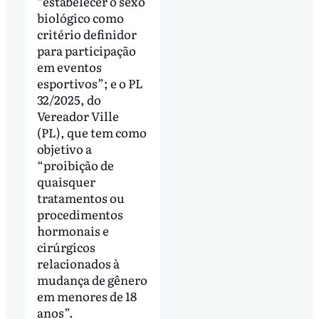
“estabelecer o sexo
biológico como
critério definidor
para participação
em eventos
esportivos”; e o PL
32/2025, do
Vereador Ville
(PL), que tem como
objetivo a
“proibição de
quaisquer
tratamentos ou
procedimentos
hormonais e
cirúrgicos
relacionados à
mudança de gênero
em menores de 18
anos”.