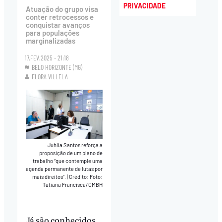
PRIVACIDADE
Atuação do grupo visa
conter retrocessos e
conquistar avanços
para populações
marginalizadas
17.FEV.2025 - 21:18
BELO HORIZONTE (MG)
FLORA VILLELA
Juhlia Santos reforça a
proposição de um plano de
trabalho “que contemple uma
agenda permanente de lutas por
mais direitos”.
|
Crédito: Foto:
Tatiana Francisca/CMBH
Já são conhecidos,