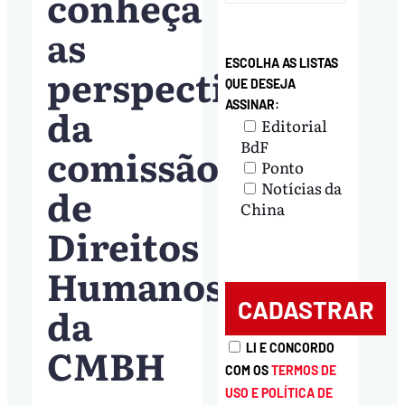
conheça
as
ESCOLHA AS LISTAS
perspectivas
QUE DESEJA
ASSINAR:
da
Editorial
BdF
comissão
Ponto
Notícias da
de
China
Direitos
Humanos
da
CMBH
LI E CONCORDO
COM OS
TERMOS DE
USO E POLÍTICA DE