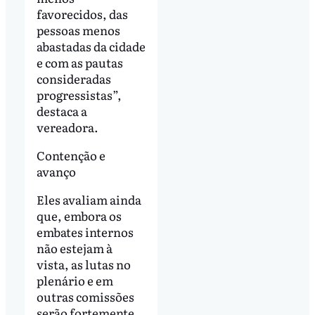
favorecidos, das
pessoas menos
abastadas da cidade
e com as pautas
consideradas
progressistas”,
destaca a
vereadora.
Contenção e
avanço
Eles avaliam ainda
que, embora os
embates internos
não estejam à
vista, as lutas no
plenário e em
outras comissões
serão fortemente