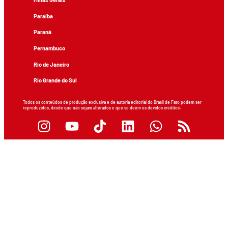
Paraíba
Paraná
Pernambuco
Rio de Janeiro
Rio Grande do Sul
Todos os conteúdos de produção exclusiva e de autoria editorial do Brasil de Fato podem ser
reproduzidos, desde que não sejam alterados e que se deem os devidos créditos.