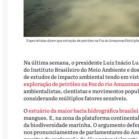
Especialistas dizem que extração de petróleo na Foz do Amazonas (foto) põe 
Na última semana, o presidente Luiz Inácio Lul
do Instituto Brasileiro do Meio Ambiente e do
de estudos de impacto ambiental tendo em vista
exploração de petróleo na Foz do rio Amazonas
ambientalistas, cientistas e movimentos popul
considerando múltiplos fatores sensíveis.
O
estuário da maior bacia hidrográfica brasilei
mangues. E, na zona da plataforma continental,
da biodiversidade marinha. O argumento defen
nos pronunciamentos de parlamentares do Amap
receitas da exploração do óleo potencialmente