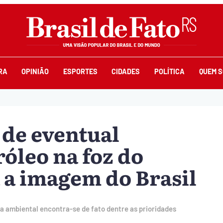
RA
OPINIÃO
ESPORTES
CIDADES
POLÍTICA
QUEM 
 de eventual
óleo na foz do
a imagem do Brasil
ca ambiental encontra-se de fato dentre as prioridades