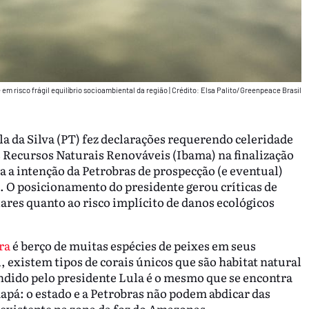
em risco frágil equilíbrio socioambiental da região
|
Crédito: Elsa Palito/Greenpeace Brasil
a da Silva (PT) fez declarações requerendo celeridade
s Recursos Naturais Renováveis (Ibama) na finalização
 a intenção da Petrobras de prospecção (e eventual)
. O posicionamento do presidente gerou críticas de
ares quanto ao risco implícito de danos ecológicos
ra
é berço de muitas espécies de peixes em seus
 existem tipos de corais únicos que são habitat natural
dido pelo presidente Lula é o mesmo que se encontra
á: o estado e a Petrobras não podem abdicar das
 existente na zona da foz do Amazonas.