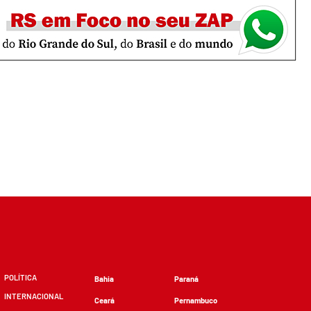
POLÍTICA
Bahia
Paraná
INTERNACIONAL
Ceará
Pernambuco