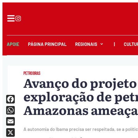
APOIE
PÁGINA PRINCIPAL
REGIONAIS
|
CULTU
PETROBRAS
Avanço do projeto
exploração de petr
Amazonas ameaça 
Facebook
WhatsApp
Email
A autonomia do Ibama precisa ser respeitada, se a políti