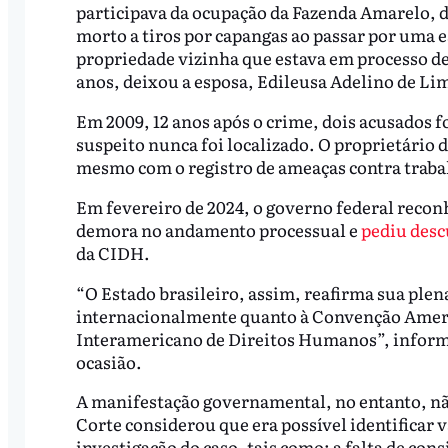
participava da ocupação da Fazenda Amarelo, de
morto a tiros por capangas ao passar por uma 
propriedade vizinha que estava em processo de
anos, deixou a esposa, Edileusa Adelino de Lim
Em 2009, 12 anos após o crime, dois acusados 
suspeito nunca foi localizado. O proprietário d
mesmo com o registro de ameaças contra traba
Em fevereiro de 2024, o governo federal reconh
demora no andamento processual e
pediu descu
da CIDH.
“O Estado brasileiro, assim, reafirma sua pl
internacionalmente quanto à Convenção Ameri
Interamericano de Direitos Humanos”, informo
ocasião.
A manifestação governamental, no entanto, não 
Corte considerou que era possível identificar vá
investigação do caso, tais como: a falta de con