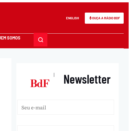
ENGLISH
OUÇA A RÁDIO BDF
UEM SOMOS
Newsletter
|