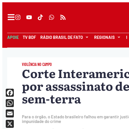
APOIE
TV BDF
RÁDIO BRASIL DE FATO
REGIONAIS
I
VIOLÊNCIA NO CAMPO
Corte Interameric
por assassinato d
sem-terra
Facebook
WhatsApp
Para o órgão, o Estado brasileiro falhou em garantir justi
Email
impunidade do crime