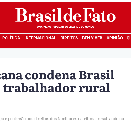
POLÍTICA
INTERNACIONAL
DIREITOS
BEM VIVER
OPINIÃO
Q
ana condena Brasil
e trabalhador rural
ça e proteção aos direitos dos familiares da vítima, resultando na