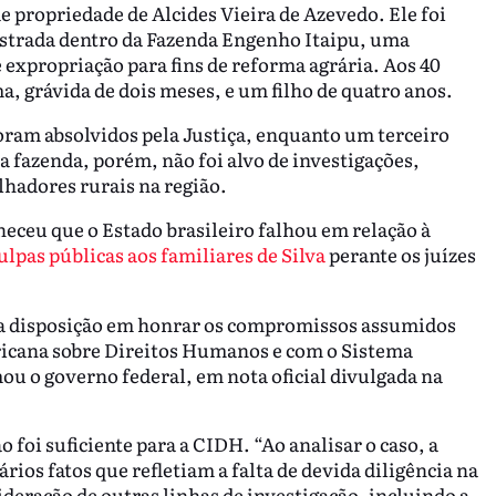
 propriedade de Alcides Vieira de Azevedo. Ele foi
estrada dentro da Fazenda Engenho Itaipu, uma
 expropriação para fins de reforma agrária. Aos 40
a, grávida de dois meses, e um filho de quatro anos.
foram absolvidos pela Justiça, enquanto um terceiro
a fazenda, porém, não foi alvo de investigações,
lhadores rurais na região.
eceu que o Estado brasileiro falhou em relação à
lpas públicas aos familiares de Silva
perante os juízes
ena disposição em honrar os compromissos assumidos
cana sobre Direitos Humanos e com o Sistema
u o governo federal, em nota oficial divulgada na
foi suficiente para a CIDH. “Ao analisar o caso, a
rios fatos que refletiam a falta de devida diligência na
sideração de outras linhas de investigação, incluindo a