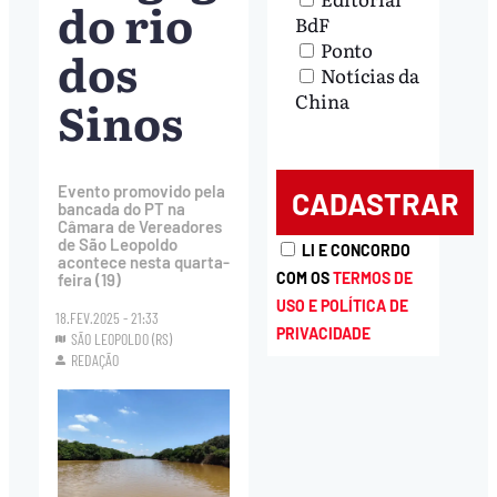
do rio
BdF
Ponto
dos
Notícias da
China
Sinos
Evento promovido pela
bancada do PT na
Câmara de Vereadores
de São Leopoldo
LI E CONCORDO
acontece nesta quarta-
COM OS
TERMOS DE
feira (19)
USO E POLÍTICA DE
18.FEV.2025 - 21:33
PRIVACIDADE
SÃO LEOPOLDO (RS)
REDAÇÃO