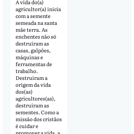
A vida do(a)
agricultor(a) inicia
com a semente
semeada na santa
mãe terra. As
enchentes não só
destruíram as
casas, galpões,
máquinas e
ferramentas de
trabalho.
Destruiram a
origem da vida
dos(as)
agricultores(as),
destruíram as
sementes. Como a
missão dos cristãos
é cuidar e
promover a vida, a