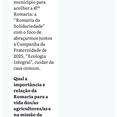
município para
acolher a 47ª
Romaria: a
“Romaria da
Solidariedade”
com o foco de
abraçarmos juntos
a Campanha da
Fraternidade de
2025, “Ecologia
Integral”, cuidar da
casa comum.
Qual a
importância e
relação da
Romaria para a
vida dos/as
agricultores/as e
na missão da