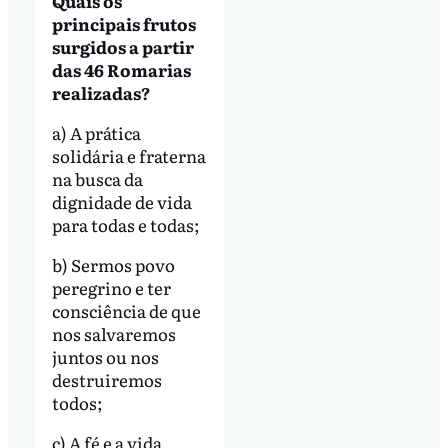
Quais os
principais frutos
surgidos a partir
das 46 Romarias
realizadas?
a) A prática
solidária e fraterna
na busca da
dignidade de vida
para todas e todas;
b) Sermos povo
peregrino e ter
consciência de que
nos salvaremos
juntos ou nos
destruiremos
todos;
c) A fé e a vida