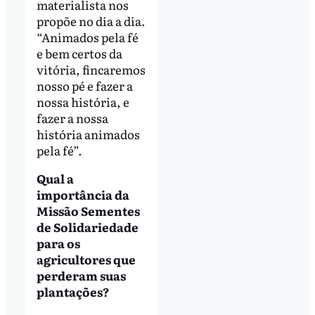
materialista nos
propõe no dia a dia.
“Animados pela fé
e bem certos da
vitória, fincaremos
nosso pé e fazer a
nossa história, e
fazer a nossa
história animados
pela fé”.
Qual a
importância da
Missão Sementes
de Solidariedade
para os
agricultores que
perderam suas
plantações?