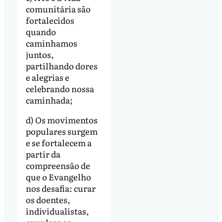
comunitária são
fortalecidos
quando
caminhamos
juntos,
partilhando dores
e alegrias e
celebrando nossa
caminhada;
d) Os movimentos
populares surgem
e se fortalecem a
partir da
compreensão de
que o Evangelho
nos desafia: curar
os doentes,
individualistas,