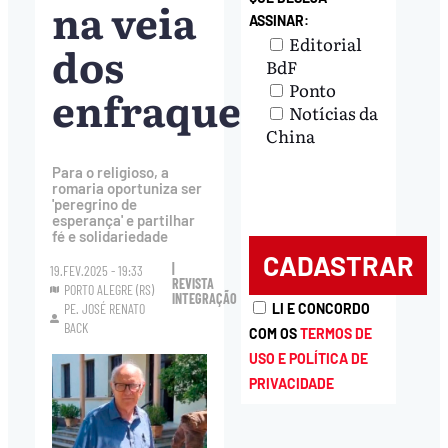
na veia
ASSINAR:
Editorial
dos
BdF
Ponto
enfraquecidos’
Notícias da
China
Para o religioso, a
romaria oportuniza ser
'peregrino de
esperança' e partilhar
fé e solidariedade
|
19.FEV.2025 - 19:33
REVISTA
PORTO ALEGRE (RS)
INTEGRAÇÃO
LI E CONCORDO
PE. JOSÉ RENATO
BACK
COM OS
TERMOS DE
USO E POLÍTICA DE
PRIVACIDADE