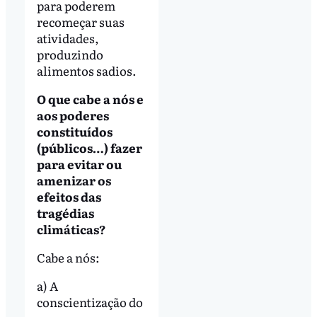
para poderem
recomeçar suas
atividades,
produzindo
alimentos sadios.
O que cabe a nós e
aos poderes
constituídos
(públicos…) fazer
para evitar ou
amenizar os
efeitos das
tragédias
climáticas?
Cabe a nós:
a) A
conscientização do