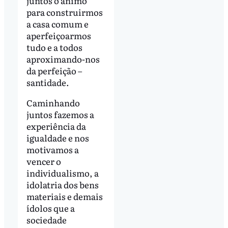
juntos o ânimo
para construirmos
a casa comum e
aperfeiçoarmos
tudo e a todos
aproximando-nos
da perfeição –
santidade.
Caminhando
juntos fazemos a
experiência da
igualdade e nos
motivamos a
vencer o
individualismo, a
idolatria dos bens
materiais e demais
ídolos que a
sociedade