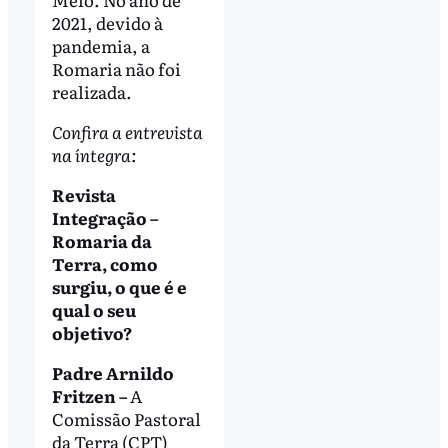
2021, devido à
pandemia, a
Romaria não foi
realizada.
Confira a entrevista
na íntegra:
Revista
Integração –
Romaria da
Terra, como
surgiu, o que é e
qual o seu
objetivo?
Padre Arnildo
Fritzen –
A
Comissão Pastoral
da Terra (CPT)