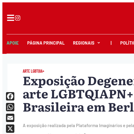
APOIE
PÁGINA PRINCIPAL
REGIONAIS
|
POLÍTI
ARTE LGBTQIA+
Exposição Degener
arte LGBTQIAPN+
Brasileira em Ber
Facebook
WhatsApp
Email
A exposição realizada pela Plataforma Imaginários e pel