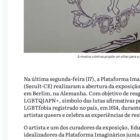
A mostra coletiva propõe um olhar para a
Na última segunda-feira (17), a Plataforma Ima
(Secult-CE) realizaram a abertura da exposiçã
em Berlim, na Alemanha. Com objetivo de resg
LGBTQIAPN+, símbolo das lutas afirmativas por
LGBTfobia registrado no país, em 1614, durante 
artistas queers e celebra as experiências de r
O artista e um dos curadores da exposição, E
idealizadores da Plataforma Imaginários junt