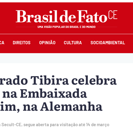
CA
DIREITOS
OPINIÃO
CULTURA
SOCIOAMBIENTAL
ado Tibira celebra
 na Embaixada
lim, na Alemanha
a Secult-CE, segue aberta para visitação até 14 de março