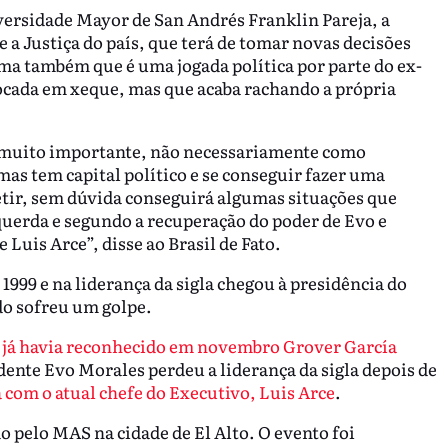
iversidade Mayor de San Andrés Franklin Pareja, a
a Justiça do país, que terá de tomar novas decisões
irma também que é uma jogada política por parte do ex-
ocada em xeque, mas que acaba rachando a própria
o muito importante, não necessariamente como
mas tem capital político e se conseguir fazer uma
tir, sem dúvida conseguirá algumas situações que
querda e segundo a recuperação do poder de Evo e
Luis Arce”, disse ao Brasil de Fato.
1999 e na liderança da sigla chegou à presidência do
do sofreu um golpe.
a já havia reconhecido em novembro Grover García
idente Evo Morales perdeu a liderança da sigla depois de
a com o atual chefe do Executivo, Luis Arce
.
o pelo MAS na cidade de El Alto. O evento foi