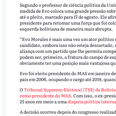
Segundo o professor de ciência política da Un
medida de Evo coloca uma grande pressão sobre 
até o pleito, marcado para 17 de agosto. Ele af
presidente para retomar uma força que foi col
esquerda boliviana de maneira mais abrupta.
“Evo Morales é mais uma vez um ator polític
candidato, embora isso não esteja descartado, 
aliança com um partido que lhe permita compe
podem ser, primeiro, a fratura do campo de es
obviamente ter uma posição mais vantajosa que 
Evo foi eleito presidente do MAS em janeiro de 
país em 2006, ocupando o cargo até 2019, quan
O
Tribunal Supremo Eleitoral (TSE) da Bolívi
como presidente do MAS
. Com isso, o ex-pres
25 anos em meio a uma
disputa política intern
A decisão ocorreu depois do congresso realizad