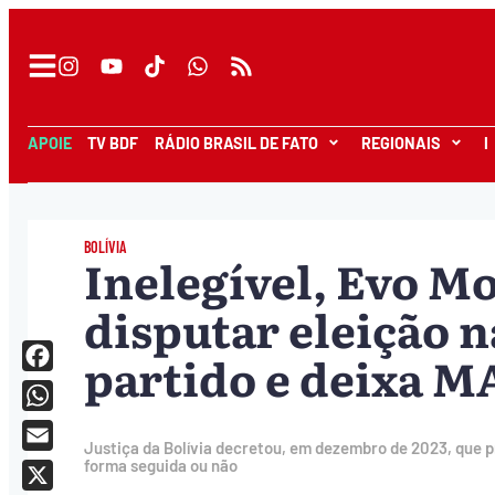
APOIE
TV BDF
RÁDIO BRASIL DE FATO
REGIONAIS
I
BOLÍVIA
Inelegível, Evo Mo
disputar eleição n
partido e deixa M
Facebook
WhatsApp
Justiça da Bolívia decretou, em dezembro de 2023, que p
Email
forma seguida ou não