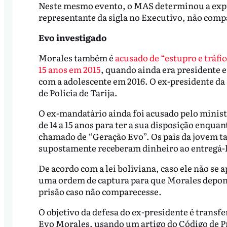
Neste mesmo evento, o MAS determinou a expul
representante da sigla no Executivo, não comp
Evo investigado
Morales também é
acusado de “estupro e tráf
15 anos em 2015
, quando ainda era presidente e
com a adolescente em 2016. O ex-presidente da
de Polícia de Tarija.
O ex-mandatário ainda foi acusado pelo ministr
de 14 a 15 anos para ter a sua disposição enqua
chamado de “Geração Evo”. Os pais da jovem 
supostamente receberam dinheiro ao entregá-la
De acordo com a lei boliviana, caso ele não se 
uma ordem de captura para que Morales deponha
prisão caso não comparecesse.
O objetivo da defesa do ex-presidente é transf
Evo Morales, usando um artigo do Código de Pro