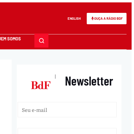
ENGLISH
OUÇA A RÁDIO BDF
UEM SOMOS
Newsletter
|