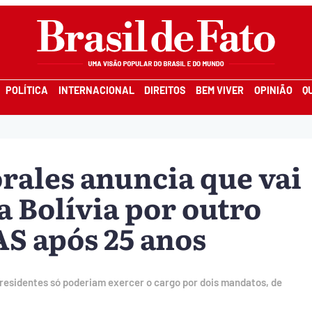
POLÍTICA
INTERNACIONAL
DIREITOS
BEM VIVER
OPINIÃO
Q
rales anuncia que vai
a Bolívia por outro
AS após 25 anos
residentes só poderiam exercer o cargo por dois mandatos, de