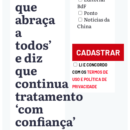
que
BdF
Ponto
abraça
Notícias da
China
a
todos’
e diz
que
LI E CONCORDO
COM OS
TERMOS DE
continua
USO E POLÍTICA DE
PRIVACIDADE
tratamento
‘com
confiança’