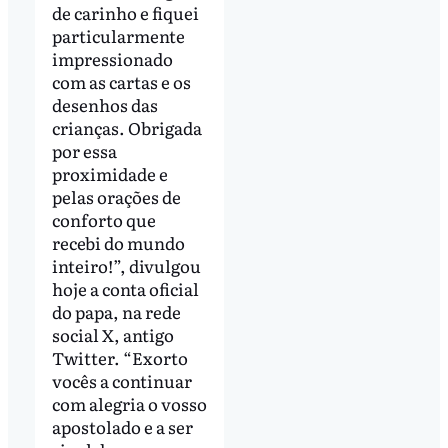
de carinho e fiquei
particularmente
impressionado
com as cartas e os
desenhos das
crianças. Obrigada
por essa
proximidade e
pelas orações de
conforto que
recebi do mundo
inteiro!”, divulgou
hoje a conta oficial
do papa, na rede
social X, antigo
Twitter. “Exorto
vocês a continuar
com alegria o vosso
apostolado e a ser