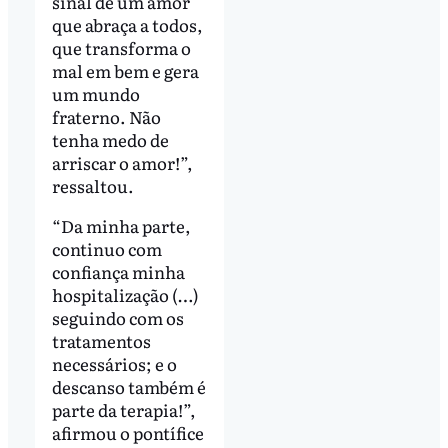
sinal de um amor
que abraça a todos,
que transforma o
mal em bem e gera
um mundo
fraterno. Não
tenha medo de
arriscar o amor!”,
ressaltou.
“Da minha parte,
continuo com
confiança minha
hospitalização (…)
seguindo com os
tratamentos
necessários; e o
descanso também é
parte da terapia!”,
afirmou o pontífice