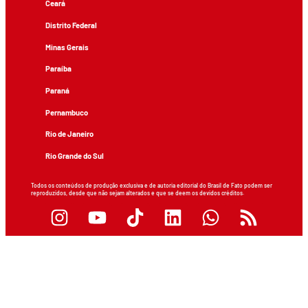
Ceará
Distrito Federal
Minas Gerais
Paraíba
Paraná
Pernambuco
Rio de Janeiro
Rio Grande do Sul
Todos os conteúdos de produção exclusiva e de autoria editorial do Brasil de Fato podem ser
reproduzidos, desde que não sejam alterados e que se deem os devidos créditos.