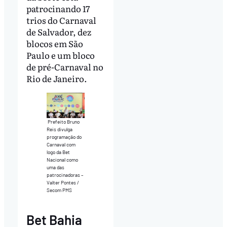
patrocinando 17
trios do Carnaval
de Salvador, dez
blocos em São
Paulo e um bloco
de pré-Carnaval no
Rio de Janeiro.
Prefeito Bruno
Reis divulga
programação do
Carnaval com
logo da Bet
Nacional como
uma das
patrocinadoras –
Valter Pontes /
Secom PMS
Bet Bahia