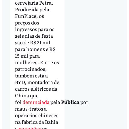
cervejaria Petra.
Produzida pela
FunPlace, os
preços dos
ingressos para os
seis dias de festa
são de R$ 21 mil
para homens e R$
15 mil para
mulheres. Entre os
patrocinados,
também está a
BYD, montadora de
carros elétricos da
China que
foi
denunciada
pela
Pública
por
maus-tratos a
operários chineses
na fábrica da Bahia
e
por vigiar
os