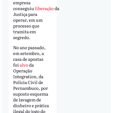
empresa
conseguiu
liberação
da
Justiça para
operar, em um
processo que
tramita em
segredo.
No ano passado,
em setembro, a
casa de apostas
foi
alvo
da
Operação
Integration, da
Polícia Civil de
Pernambuco, por
suposto esquema
de lavagem de
dinheiro e prática
ilegal do jogo do