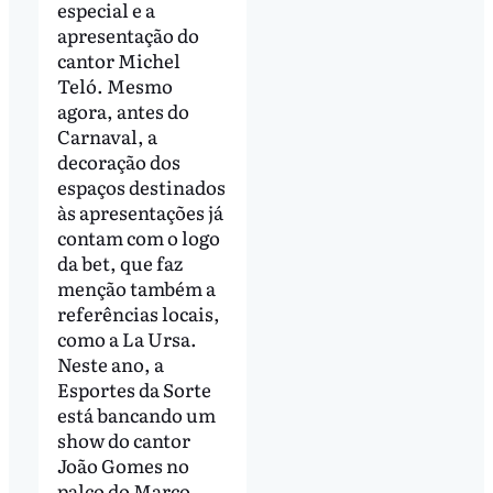
especial e a
apresentação do
cantor Michel
Teló. Mesmo
agora, antes do
Carnaval, a
decoração dos
espaços destinados
às apresentações já
contam com o logo
da bet, que faz
menção também a
referências locais,
como a La Ursa.
Neste ano, a
Esportes da Sorte
está bancando um
show do cantor
João Gomes no
palco do Marco