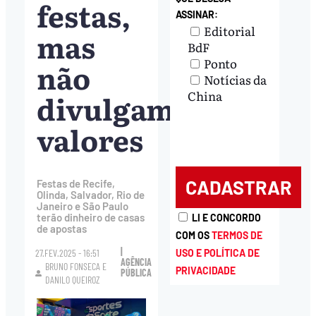
festas,
ASSINAR:
Editorial
mas
BdF
Ponto
não
Notícias da
divulgam
China
valores
Festas de Recife,
Olinda, Salvador, Rio de
Janeiro e São Paulo
terão dinheiro de casas
LI E CONCORDO
de apostas
COM OS
TERMOS DE
|
USO E POLÍTICA DE
27.FEV.2025 - 16:51
AGÊNCIA
BRUNO FONSECA
E
PRIVACIDADE
PÚBLICA
DANILO QUEIROZ