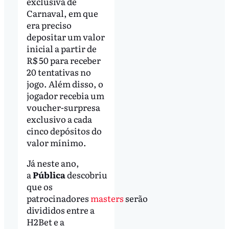
exclusiva de
Carnaval, em que
era preciso
depositar um valor
inicial a partir de
R$ 50 para receber
20 tentativas no
jogo. Além disso, o
jogador recebia um
voucher-surpresa
exclusivo a cada
cinco depósitos do
valor mínimo.
Já neste ano,
a
Pública
descobriu
que os
patrocinadores
masters
serão
divididos entre a
H2Bet e a