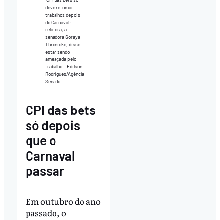
CPI das bets só
deve retomar
trabalhos depois
do Carnaval;
relatora, a
senadora Soraya
Thronicke, disse
estar sendo
ameaçada pelo
trabalho – Edilson
Rodrigues/Agência
Senado
CPI das bets
só depois
que o
Carnaval
passar
Em outubro do ano
passado, o