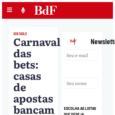
SOB SIGILO
Carnaval
|
Newslett
das
bets:
casas
de
apostas
bancam
ESCOLHA AS LISTAS
QUE DESEJA