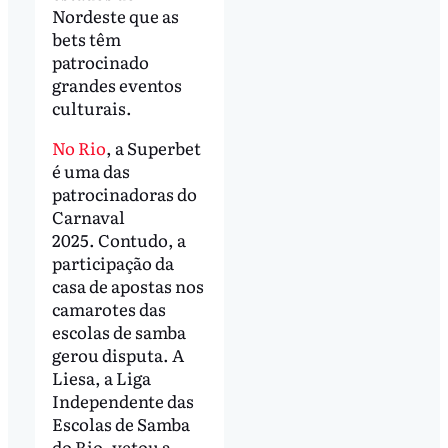
Nordeste que as
bets têm
patrocinado
grandes eventos
culturais.
No Rio
, a Superbet
é uma das
patrocinadoras do
Carnaval
2025. Contudo, a
participação da
casa de apostas nos
camarotes das
escolas de samba
gerou disputa. A
Liesa, a Liga
Independente das
Escolas de Samba
do Rio, vetou a