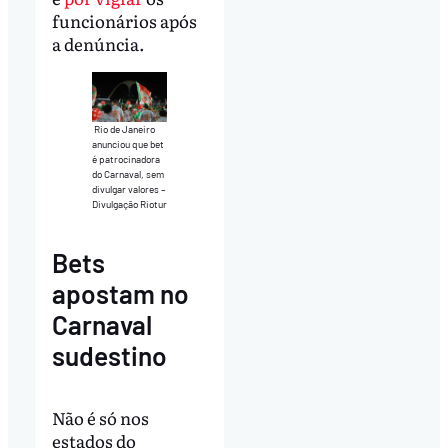
funcionários após
a denúncia.
Rio de Janeiro
anunciou que bet
é patrocinadora
do Carnaval, sem
divulgar valores –
Divulgação Riotur
Bets
apostam no
Carnaval
sudestino
Não é só nos
estados do