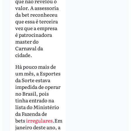
que não revelou o
valor. A assessoria
da bet reconheceu
que essa é terceira
vez que a empresa
é patrocinadora
master do
Carnaval da
cidade.
Há pouco mais de
um mês, a Esportes
da Sorte estava
impedida de operar
no Brasil, pois
tinha entrado na
lista do Ministério
da Fazenda de
bets
irregulares
.Em
janeiro deste ano, a