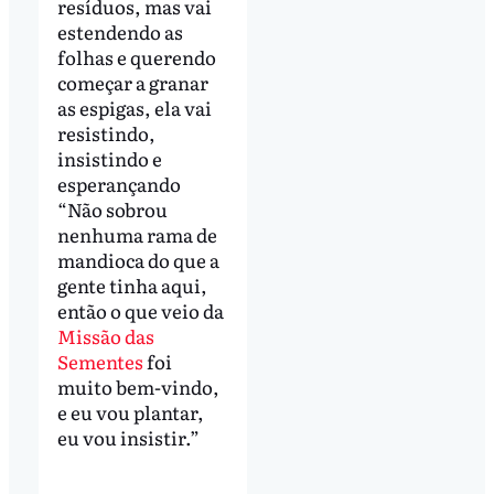
resíduos, mas vai
estendendo as
folhas e querendo
começar a granar
as espigas, ela vai
resistindo,
insistindo e
esperançando
“Não sobrou
nenhuma rama de
mandioca do que a
gente tinha aqui,
então o que veio da
Missão das
Sementes
foi
muito bem-vindo,
e eu vou plantar,
eu vou insistir.”