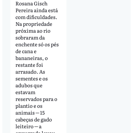
Rosana Gisch
Pereira ainda está
com dificuldades.
Na propriedade
próxima ao rio
sobraram da
enchente só os pés
de cana e
bananeiras, o
restante foi
arrasado. As
sementes e os
adubos que
estavam
reservados para o
plantio e os
animais ─ 15
cabeças de gado
leiteiro ─ a
enxurrada levou