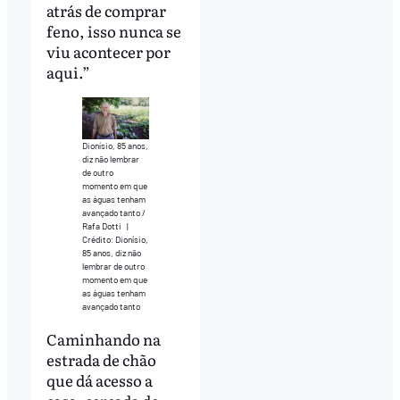
atrás de comprar
feno, isso nunca se
viu acontecer por
aqui.”
Dionísio, 85 anos,
diz não lembrar
de outro
momento em que
as águas tenham
avançado tanto /
Rafa Dotti
|
Crédito: Dionísio,
85 anos, diz não
lembrar de outro
momento em que
as águas tenham
avançado tanto
Caminhando na
estrada de chão
que dá acesso a