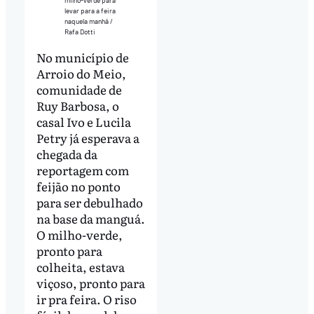
levar para a feira
naquela manhã /
Rafa Dotti
No município de
Arroio do Meio,
comunidade de
Ruy Barbosa, o
casal Ivo e Lucila
Petry já esperava a
chegada da
reportagem com
feijão no ponto
para ser debulhado
na base da manguá.
O milho-verde,
pronto para
colheita, estava
viçoso, pronto para
ir pra feira. O riso