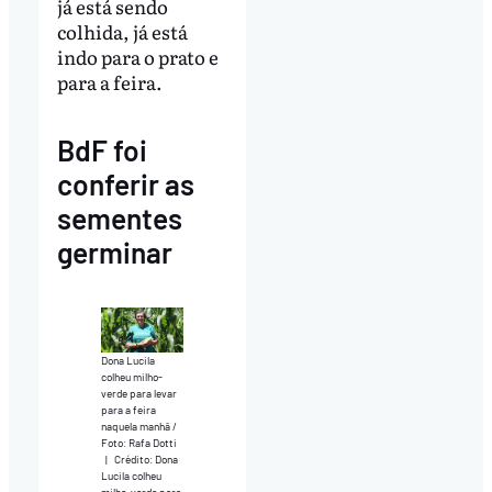
já está sendo
colhida, já está
indo para o prato e
para a feira.
BdF foi
conferir as
sementes
germinar
Dona Lucila
colheu milho-
verde para levar
para a feira
naquela manhã /
Foto: Rafa Dotti
|
Crédito: Dona
Lucila colheu
milho-verde para