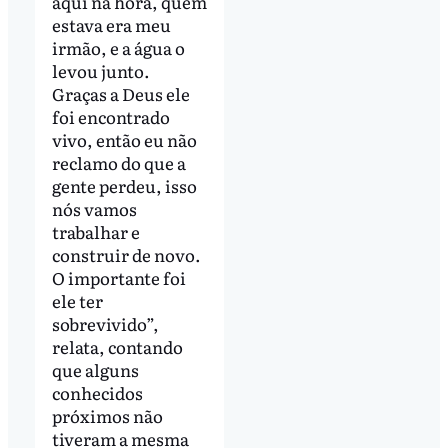
aqui na hora, quem
estava era meu
irmão, e a água o
levou junto.
Graças a Deus ele
foi encontrado
vivo, então eu não
reclamo do que a
gente perdeu, isso
nós vamos
trabalhar e
construir de novo.
O importante foi
ele ter
sobrevivido”,
relata, contando
que alguns
conhecidos
próximos não
tiveram a mesma