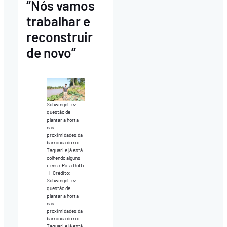
“Nós vamos
trabalhar e
reconstruir
de novo”
Schwingel fez
questão de
plantar a horta
nas
proximidades da
barranca do rio
Taquari e já está
colhendo alguns
itens / Rafa Dotti
|
Crédito:
Schwingel fez
questão de
plantar a horta
nas
proximidades da
barranca do rio
Taquari e já está