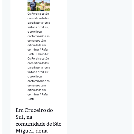
Os Pereira estão
com dificuldades
para fazer a terra
voltar a produzir,
o solo ficou
contaminado e as
sementes têm
dificuldade em
germinar / Rafa
Dotti
|
Crédito:
Os Pereira estão
com dificuldades
para fazer a terra
voltar a produzir,
o solo ficou
contaminado e as
sementes tem
dificuldade em
germinar / Rafa
Dotti
Em Cruzeiro do
Sul, na
comunidade de São
Miguel, dona