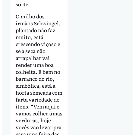
sorte.
O milho dos
irmãos Schwingel,
plantado não faz
muito, está
crescendo viçoso e
se a seca não
atrapalhar vai
render uma boa
colheita. E bem no
barranco do rio,
simbólica, está a
horta semeada com
farta variedade de
itens. “Vem aqui e
vamos colher umas
verduras, hoje
vocês vão levar pra
casa uma feira das