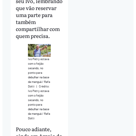
seu Ivo, lembrando
que vão reservar
uma parte para
também
compartilhar com
quem precisa.
Ivo Petry estava
com o feijão
secando, no
ponto para
debulhar na base
da manguá / Rafa
Dotti
|
Crédito:
Ivo Petry estava
com o feijão
secando, no
ponto para
debulhar na base
da manguá / Rafa
Dotti
Pouco adiante,
ainda em Arroio do