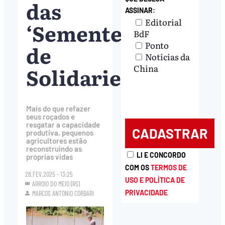
das
ASSINAR:
Editorial
‘Sementes
BdF
Ponto
de
Notícias da
Solidariedade’
China
Mais do que refazer
seus roçados e
resgatar a capacidade
produtiva, pequenos
agricultores estão
reconstruindo as
LI E CONCORDO
próprias vidas
COM OS
TERMOS DE
28.FEV.2025 - 13:25
USO E POLÍTICA DE
ARROIO DO MEIO (RS)
PRIVACIDADE
MARCOS ANTONIO CORBARI