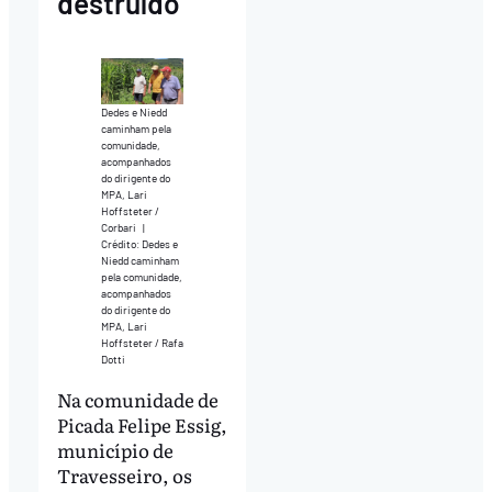
destruído”
Dedes e Niedd
caminham pela
comunidade,
acompanhados
do dirigente do
MPA, Lari
Hoffsteter /
Corbari
|
Crédito: Dedes e
Niedd caminham
pela comunidade,
acompanhados
do dirigente do
MPA, Lari
Hoffsteter / Rafa
Dotti
Na comunidade de
Picada Felipe Essig,
município de
Travesseiro, os