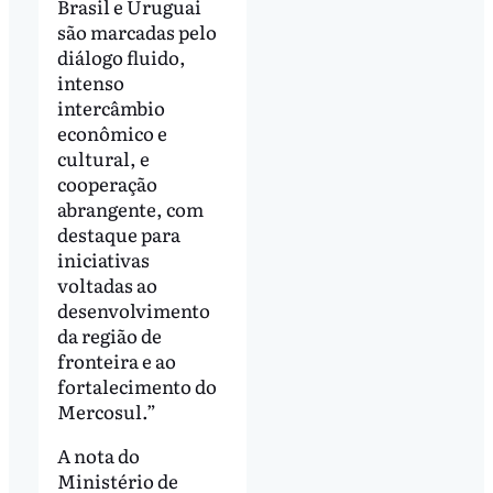
Brasil e Uruguai
são marcadas pelo
diálogo fluido,
intenso
intercâmbio
econômico e
cultural, e
cooperação
abrangente, com
destaque para
iniciativas
voltadas ao
desenvolvimento
da região de
fronteira e ao
fortalecimento do
Mercosul.”
A nota do
Ministério de