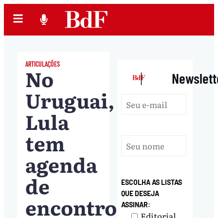
ARTICULAÇÕES
No
|
Newslett
Uruguai,
Lula
tem
agenda
de
ESCOLHA AS LISTAS
QUE DESEJA
encontros
ASSINAR:
Editorial