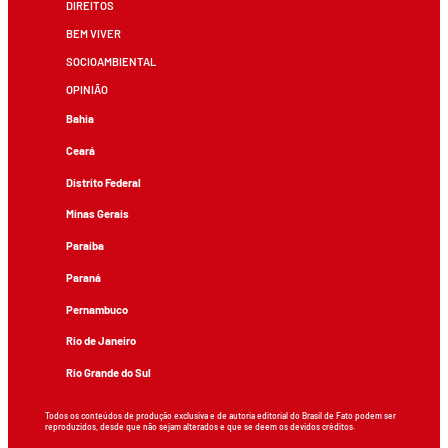
DIREITOS
BEM VIVER
SOCIOAMBIENTAL
OPINIÃO
Bahia
Ceará
Distrito Federal
Minas Gerais
Paraíba
Paraná
Pernambuco
Rio de Janeiro
Rio Grande do Sul
Todos os conteúdos de produção exclusiva e de autoria editorial do Brasil de Fato podem ser
reproduzidos, desde que não sejam alterados e que se deem os devidos créditos.