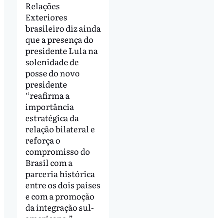
Relações
Exteriores
brasileiro diz ainda
que a presença do
presidente Lula na
solenidade de
posse do novo
presidente
“reafirma a
importância
estratégica da
relação bilateral e
reforça o
compromisso do
Brasil com a
parceria histórica
entre os dois países
e com a promoção
da integração sul-