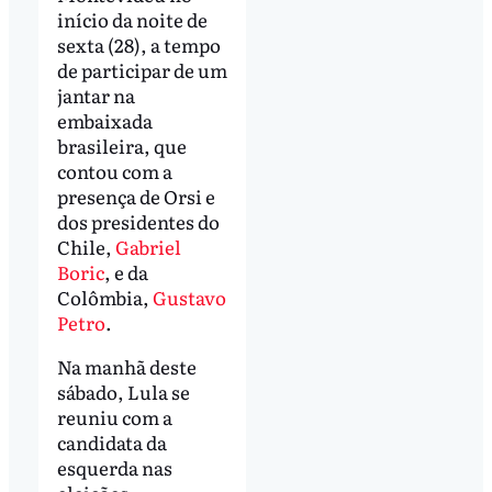
início da noite de
sexta (28), a tempo
de participar de um
jantar na
embaixada
brasileira, que
contou com a
presença de Orsi e
dos presidentes do
Chile,
Gabriel
Boric
, e da
Colômbia,
Gustavo
Petro
.
Na manhã deste
sábado, Lula se
reuniu com a
candidata da
esquerda nas