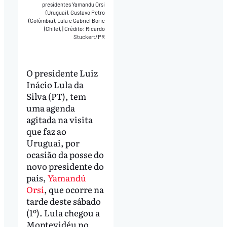
presidentes Yamandu Orsi
(Uruguai), Gustavo Petro
(Colômbia), Lula e Gabriel Boric
(Chile),
|
Crédito: Ricardo
Stuckert/PR
O presidente Luiz
Inácio Lula da
Silva (PT), tem
uma agenda
agitada na visita
que faz ao
Uruguai, por
ocasião da posse do
novo presidente do
país,
Yamandú
Orsi
, que ocorre na
tarde deste sábado
(1º). Lula chegou a
Montevidéu no