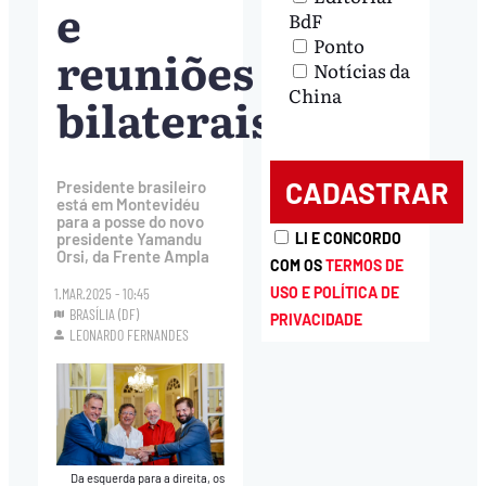
e
BdF
Ponto
reuniões
Notícias da
China
bilaterais
Presidente brasileiro
está em Montevidéu
para a posse do novo
presidente Yamandu
LI E CONCORDO
Orsi, da Frente Ampla
COM OS
TERMOS DE
USO E POLÍTICA DE
1.MAR.2025 - 10:45
BRASÍLIA (DF)
PRIVACIDADE
LEONARDO FERNANDES
Da esquerda para a direita, os