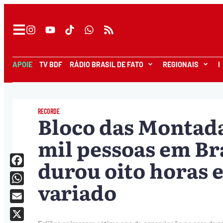
APOIE
TV BDF
RÁDIO BRASIL DE FATO
REGIONAIS
I
RECORDE
Bloco das Montada
mil pessoas em Bra
durou oito horas e
Facebook
variado
WhatsApp
Email