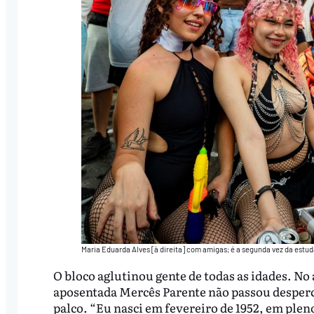
Maria Eduarda Alves [à direita] com amigas; é a segunda vez da estud
O bloco aglutinou gente de todas as idades. No 
aposentada Mercês Parente não passou desperc
palco. “Eu nasci em fevereiro de 1952, em ple