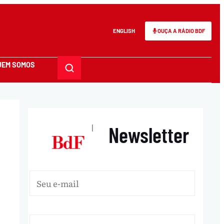
ENGLISH
OUÇA A RÁDIO BDF
UEM SOMOS
Newsletter
|