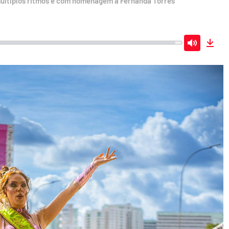
últiplos ritmos e com homenagem a Fernanda Torres
Mute
Dow