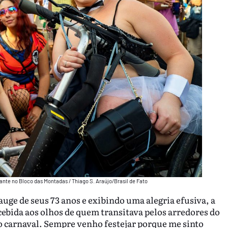
ante no Bloco das Montadas / Thiago S. Araújo/Brasil de Fato
auge de seus 73 anos e exibindo uma alegria efusiva, a
ebida aos olhos de quem transitava pelos arredores do
no carnaval. Sempre venho festejar porque me sinto