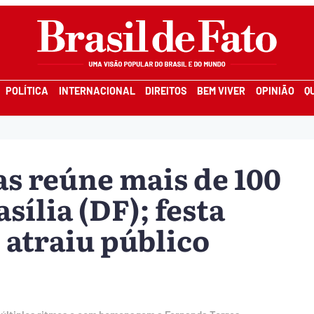
POLÍTICA
INTERNACIONAL
DIREITOS
BEM VIVER
OPINIÃO
Q
s reúne mais de 100
sília (DF); festa
 atraiu público