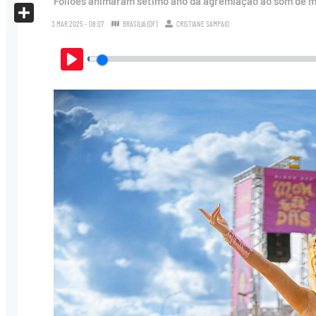
Foliões animaram sétimo ano da agremiação ao som de m
X
3.MAR.2025 - 08:07
BRASÍLIA (DF)
CRISTIANE SAMPAIO
Share
Play