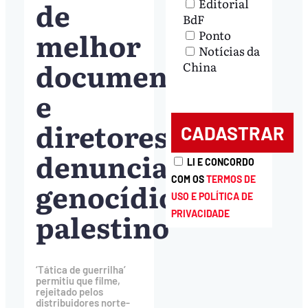
de
Editorial
BdF
melhor
Ponto
Notícias da
documentário
China
e
diretores
denunciam
LI E CONCORDO
COM OS
TERMOS DE
genocídio
USO E POLÍTICA DE
palestino
PRIVACIDADE
‘Tática de guerrilha’
permitiu que filme,
rejeitado pelos
distribuidores norte-