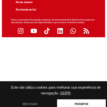
Rio de Janeiro
Rio Grande do Sul
Todos os conteúdos de produção exclusiva e de autoria editorial do Brasil de Fato podem ser
reproduzidos, desde que não sejam alterados e que se deem os devidos créditos.
Este site utiliza cookies para melhorar sua experiência de
navegação.
GDPR
RECUSAR
PERMITIR