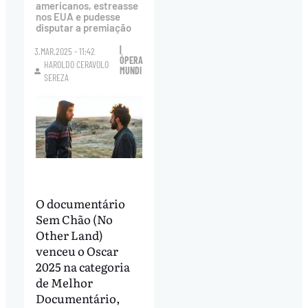
americanos, estreasse
nos EUA e pudesse
disputar a premiação
|
3.MAR.2025 - 11:42
ÓPERA
HAROLDO CERAVOLO
MUNDI
SEREZA
O documentário
Sem Chão (No
Other Land)
venceu o Oscar
2025 na categoria
de Melhor
Documentário,