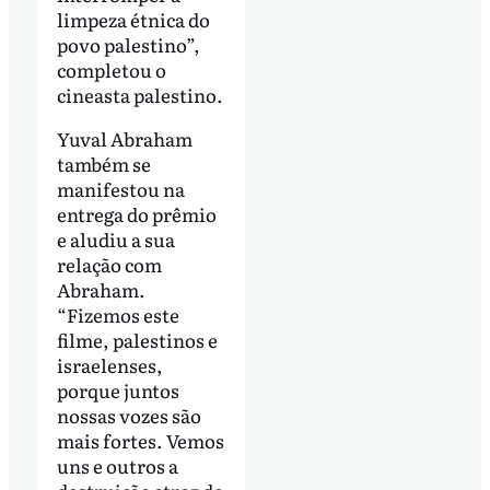
limpeza étnica do
povo palestino”,
completou o
cineasta palestino.
Yuval Abraham
também se
manifestou na
entrega do prêmio
e aludiu a sua
relação com
Abraham.
“Fizemos este
filme, palestinos e
israelenses,
porque juntos
nossas vozes são
mais fortes. Vemos
uns e outros a