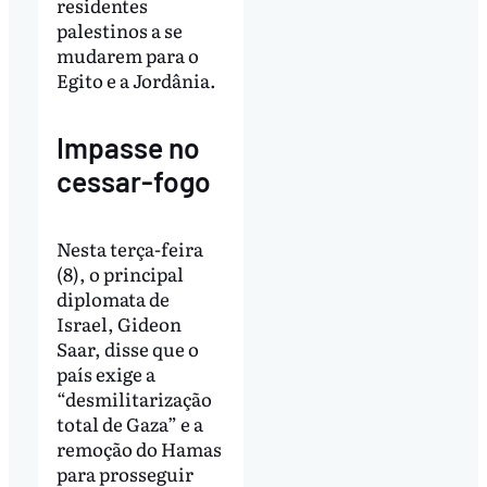
residentes
palestinos a se
mudarem para o
Egito e a Jordânia.
Impasse no
cessar-fogo
Nesta terça-feira
(8), o principal
diplomata de
Israel, Gideon
Saar, disse que o
país exige a
“desmilitarização
total de Gaza” e a
remoção do Hamas
para prosseguir