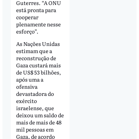
Guterres. “A ONU
está pronta para
cooperar
plenamente nesse
esforço”.
As Nações Unidas
estimam que a
reconstrução de
Gaza custará mais
de US$ 53 bilhões,
após uma a
ofensiva
devastadora do
exército
israelense, que
deixou um saldo de
mais de mais de 48
mil pessoas em
Gaza, de acordo