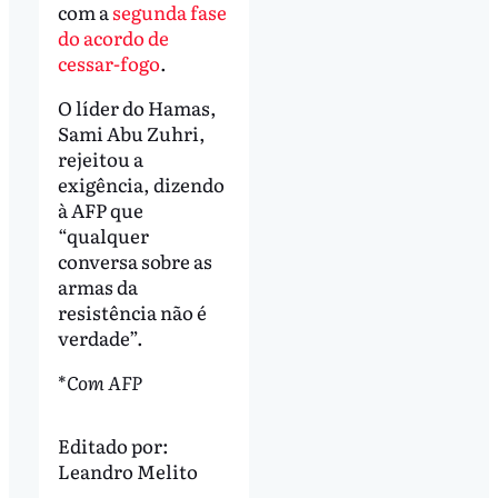
com a
segunda fase
do acordo de
cessar-fogo
.
O líder do Hamas,
Sami Abu Zuhri,
rejeitou a
exigência, dizendo
à AFP que
“qualquer
conversa sobre as
armas da
resistência não é
verdade”.
*
Com AFP
Editado por:
Leandro Melito