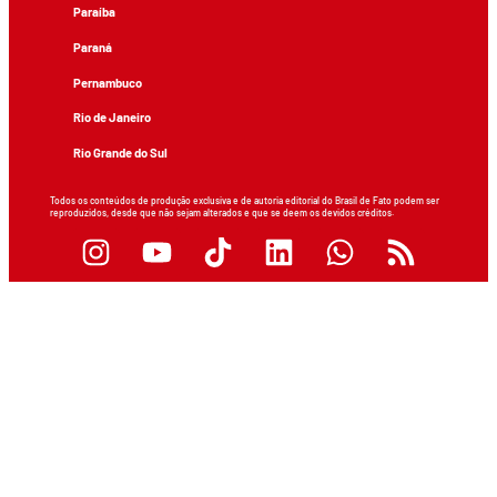
Paraíba
Paraná
Pernambuco
Rio de Janeiro
Rio Grande do Sul
Todos os conteúdos de produção exclusiva e de autoria editorial do Brasil de Fato podem ser
reproduzidos, desde que não sejam alterados e que se deem os devidos créditos.