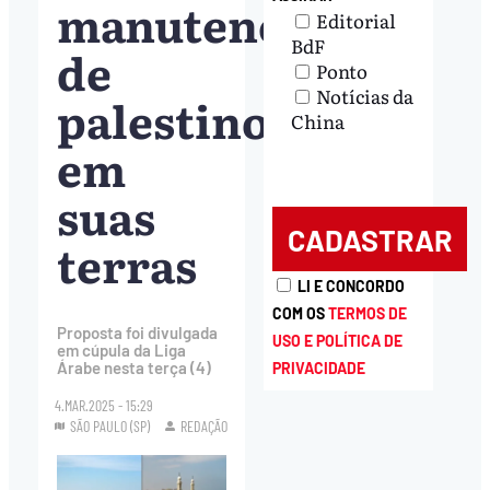
manutenção
Editorial
BdF
de
Ponto
Notícias da
palestinos
China
em
suas
terras
LI E CONCORDO
COM OS
TERMOS DE
Proposta foi divulgada
USO E POLÍTICA DE
em cúpula da Liga
Árabe nesta terça (4)
PRIVACIDADE
4.MAR.2025 - 15:29
SÃO PAULO (SP)
REDAÇÃO