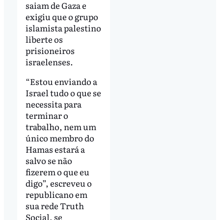
saiam de Gaza e
exigiu que o grupo
islamista palestino
liberte os
prisioneiros
israelenses.
“Estou enviando a
Israel tudo o que se
necessita para
terminar o
trabalho, nem um
único membro do
Hamas estará a
salvo se não
fizerem o que eu
digo”, escreveu o
republicano em
sua rede Truth
Social, se