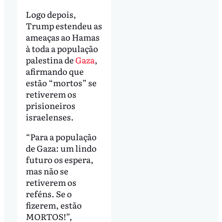
Logo depois,
Trump estendeu as
ameaças ao Hamas
à toda a população
palestina de
Gaza
,
afirmando que
estão “mortos” se
retiverem os
prisioneiros
israelenses.
“Para a população
de Gaza: um lindo
futuro os espera,
mas não se
retiverem os
reféns. Se o
fizerem, estão
MORTOS!”,