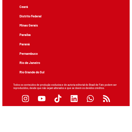
Ceará
Distrito Federal
Minas Gerais
Paraíba
Paraná
Pernambuco
Rio de Janeiro
Rio Grande do Sul
Todos os conteúdos de produção exclusiva e de autoria editorial do Brasil de Fato podem ser
reproduzidos, desde que não sejam alterados e que se deem os devidos créditos.