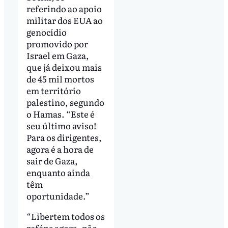
referindo ao apoio
militar dos EUA ao
genocídio
promovido por
Israel em Gaza,
que já deixou mais
de 45 mil mortos
em território
palestino, segundo
o Hamas. “Este é
seu último aviso!
Para os dirigentes,
agora é a hora de
sair de Gaza,
enquanto ainda
têm
oportunidade.”
“Libertem todos os
reféns agora, não