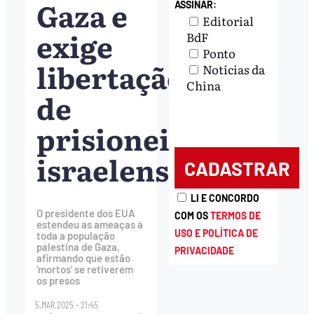
Gaza e
ASSINAR:
Editorial
exige
BdF
Ponto
libertação
Notícias da
China
de
prisioneiros
israelenses
LI E CONCORDO
O presidente dos EUA
COM OS
TERMOS DE
estendeu as ameaças à
USO E POLÍTICA DE
toda a população
palestina de Gaza,
PRIVACIDADE
afirmando que estão
'mortos' se retiverem
os presos
5.MAR.2025 - 21:45