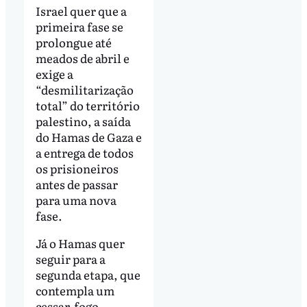
Israel quer que a
primeira fase se
prolongue até
meados de abril e
exige a
“desmilitarização
total” do território
palestino, a saída
do Hamas de Gaza e
a entrega de todos
os prisioneiros
antes de passar
para uma nova
fase.
Já o Hamas quer
seguir para a
segunda etapa, que
contempla um
cessar-fogo