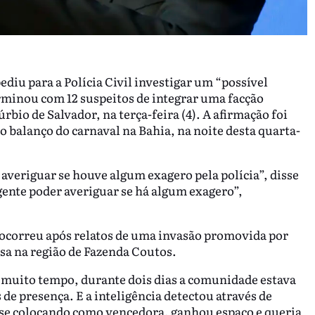
iu para a Polícia Civil investigar um “possível
erminou com 12 suspeitos de integrar uma facção
io de Salvador, na terça-feira (4). A afirmação foi
o balanço do carnaval na Bahia, na noite desta quarta-
 averiguar se houve algum exagero pela polícia”, disse
gente poder averiguar se há algum exagero”,
ocorreu após relatos de uma invasão promovida por
a na região de Fazenda Coutos.
 muito tempo, durante dois dias a comunidade estava
e presença. E a inteligência detectou através de
 se colocando como vencedora, ganhou espaço e queria