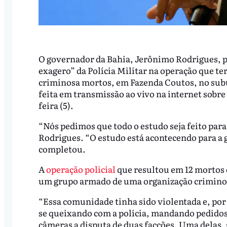
O governador da Bahia, Jerônimo Rodrigues, ped
exagero” da Polícia Militar na operação que t
criminosa mortos, em Fazenda Coutos, no subúrb
feita em transmissão ao vivo na internet sobre 
feira (5).
“Nós pedimos que todo o estudo seja feito para
Rodrigues. “O estudo está acontecendo para a 
completou.
A
operação policial
que resultou em 12 mortos 
um grupo armado de uma organização criminos
“Essa comunidade tinha sido violentada e, por
se queixando com a polícia, mandando pedidos d
câmeras a disputa de duas facções. Uma delas,