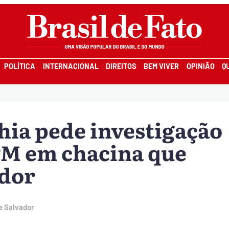
POLÍTICA
INTERNACIONAL
DIREITOS
BEM VIVER
OPINIÃO
Q
ia pede investigação
PM em chacina que
ador
e Salvador