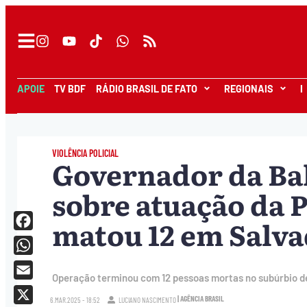
APOIE
TV BDF
RÁDIO BRASIL DE FATO
REGIONAIS
I
VIOLÊNCIA POLICIAL
Governador da Bah
sobre atuação da 
matou 12 em Salv
Facebook
WhatsApp
Operação terminou com 12 pessoas mortas no subúrbio d
Email
| AGÊNCIA BRASIL
6.MAR.2025 - 18:52
LUCIANO NASCIMENTO