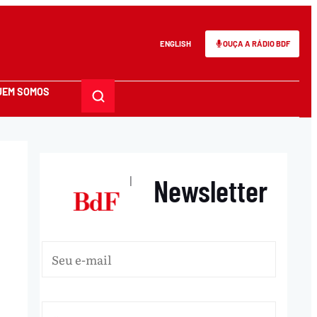
ENGLISH
OUÇA A RÁDIO BDF
UEM SOMOS
Newsletter
|