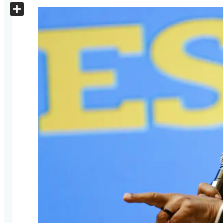
X
Share