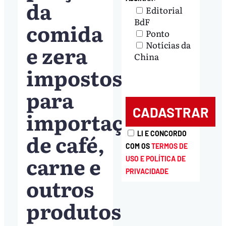
da
Editorial
BdF
comida
Ponto
Notícias da
e zera
China
impostos
para
importação
de café,
LI E CONCORDO
COM OS
TERMOS DE
carne e
USO E POLÍTICA DE
PRIVACIDADE
outros
produtos