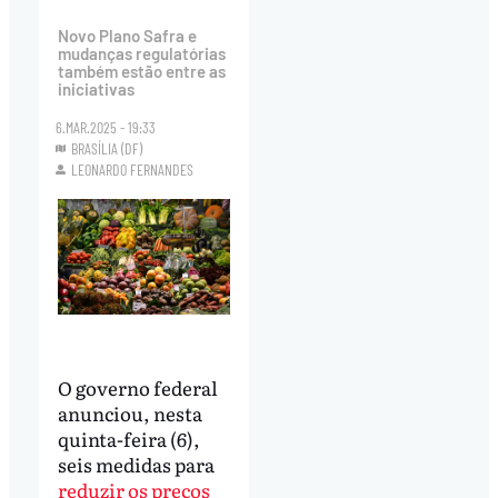
Novo Plano Safra e
mudanças regulatórias
também estão entre as
iniciativas
6.MAR.2025 - 19:33
BRASÍLIA (DF)
LEONARDO FERNANDES
O governo federal
anunciou, nesta
quinta-feira (6),
seis medidas para
reduzir os preços