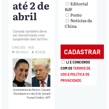
até 2 de
Editorial
BdF
abril
Ponto
Notícias da
China
Canadá também deve
ser beneficiado com
suspensão das tarifas
6.MAR.2025 - 18:06
SÃO PAULO
REDAÇÃO
LI E CONCORDO
COM OS
TERMOS DE
USO E POLÍTICA DE
PRIVACIDADE
A presidenta do México, Claudia
Sheinbaum e o dos EUA, Donald
Trump
|
Crédito: AFP