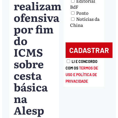
Editorial
realizam
BdF
ofensiva
Ponto
Notícias da
por fim
China
do
ICMS
sobre
LI E CONCORDO
COM OS
TERMOS DE
cesta
USO E POLÍTICA DE
básica
PRIVACIDADE
na
Alesp