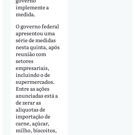
governo
implemente a
medida.
O governo federal
apresentou uma
série de medidas
nesta quinta, após
reunião com
setores
empresariais,
incluindo o de
supermercados.
Entre as ações
anunciadas está a
de zerar as
alíquotas de
importação de
carne, açúcar,
milho, biscoitos,