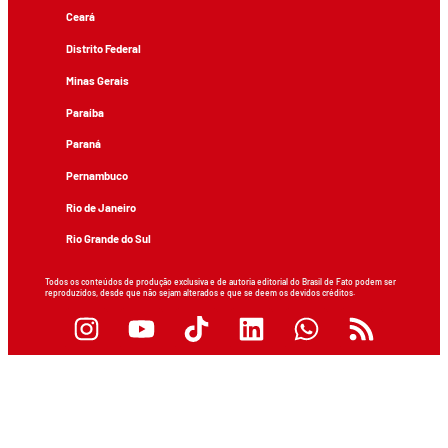
Ceará
Distrito Federal
Minas Gerais
Paraíba
Paraná
Pernambuco
Rio de Janeiro
Rio Grande do Sul
Todos os conteúdos de produção exclusiva e de autoria editorial do Brasil de Fato podem ser
reproduzidos, desde que não sejam alterados e que se deem os devidos créditos.