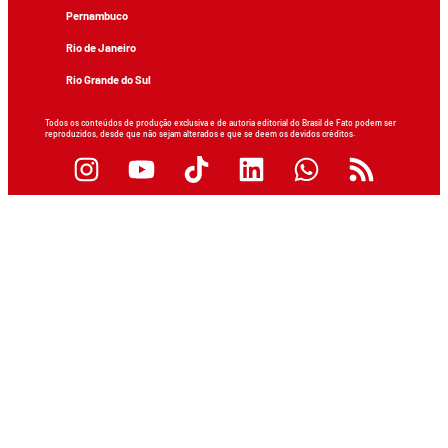
Pernambuco
Rio de Janeiro
Rio Grande do Sul
Todos os conteúdos de produção exclusiva e de autoria editorial do Brasil de Fato podem ser
reproduzidos, desde que não sejam alterados e que se deem os devidos créditos.