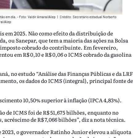
tão em dia. – Foto: Valdir Amaral/Alep
|
Crédito: Secretário estadual Norberto
ral/Alep
is em 2025. Não como efeito da distribuição de
da, ou Sanepar, que tem a maioria das ações na Bolsa
 imposto cobrado do contribuinte. Em fevereiro,
ntou em R$ 0,10 e R$ 0,06 o ICMS cobrado da gasolina
aná, no estudo “Análise das Finanças Públicas e da LRF
mento, os dados do ICMS (integral), principal fonte de
cimento 10,50% superior à inflação (IPCA 4,83%).
ão de ICMS foi de R$ 51,675 bilhões, enquanto no
 acréscimo de R$ 7,066 bilhões”, diz a nota técnica.
 2023, o governador Ratinho Junior elevou a alíquota