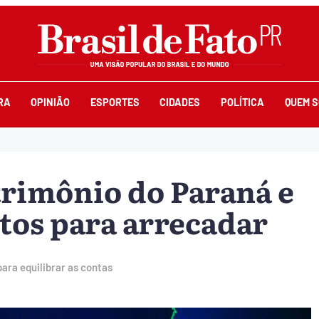
RA
OPINIÃO
ESPORTES
CIDADES
POLÍTICA
QUEM 
rimônio do Paraná e
tos para arrecadar
ara equilibrar as contas