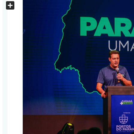
X
Share