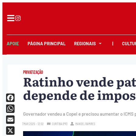
APOIE
PÁGINA PRINCIPAL
REGIONAIS
|
CULTU
PRIVATIZAÇÃO
Ratinho vende pat
depende de impos
Facebook
Governador vendeu a Copel e precisou aumentar o ICMS p
WhatsApp
7.MAR.2025 - 12:02
CURITIBA (PR)
MANOEL RAMIRES
Email