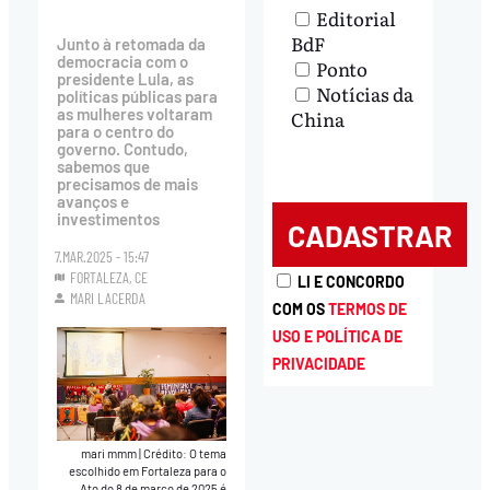
Editorial
BdF
Junto à retomada da
democracia com o
Ponto
presidente Lula, as
Notícias da
políticas públicas para
as mulheres voltaram
China
para o centro do
governo. Contudo,
sabemos que
precisamos de mais
avanços e
investimentos
7.MAR.2025 - 15:47
FORTALEZA, CE
LI E CONCORDO
MARI LACERDA
COM OS
TERMOS DE
USO E POLÍTICA DE
PRIVACIDADE
mari mmm
|
Crédito: O tema
escolhido em Fortaleza para o
Ato do 8 de março de 2025 é