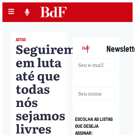
ARTIGO
Seguiremos
|
Newslett
em luta
até que
todas
nós
sejamos
ESCOLHA AS LISTAS
livres
QUE DESEJA
ASSINAR: