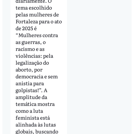
diariamente. O
tema escolhido
pelas mulheres de
Fortaleza para o ato
de 2025 é
“Mulheres contra
as guerras, o
racismo e as
violências: pela
legalização do
aborto, por
democracia e sem
anistia para
golpistas!”. A
amplitude da
temática mostra
como a luta
feminista está
alinhada às lutas
globais, buscando