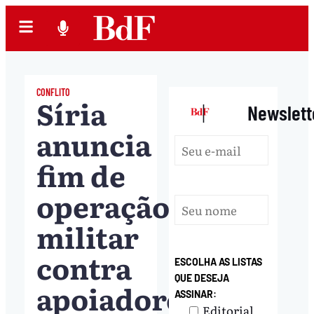
CONFLITO
Síria
|
Newslett
anuncia
fim de
operação
militar
contra
ESCOLHA AS LISTAS
QUE DESEJA
apoiadores
ASSINAR:
Editorial