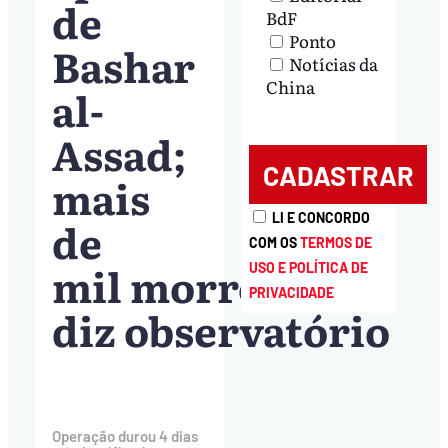
de
BdF
Ponto
Bashar
Notícias da
China
al-
Assad;
mais
LI E CONCORDO
de
COM OS
TERMOS DE
mil morreram,
USO E POLÍTICA DE
PRIVACIDADE
diz observatório
Operação durou 4 dias