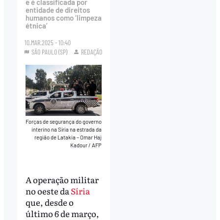
e é classificada por
entidade de direitos
humanos como ‘limpeza
étnica’
10.MAR.2025 - 10:40
SÃO PAULO (SP)
REDAÇÃO
Forças de segurança do governo
interino na Síria na estrada da
região de Latakia – Omar Haj
Kadour / AFP
A operação militar
no oeste da
Síria
que, desde o
último 6 de março,