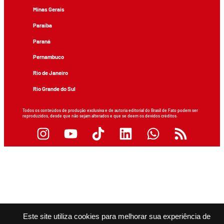
Minas Gerais
Paraíba
Paraná
Pernambuco
Rio de Janeiro
Rio Grande do Sul
Todos os conteúdos de produção exclusiva e de autoria editorial do Brasil de Fato podem ser
reproduzidos, desde que não sejam alterados e que se deem os devidos créditos.
Este site utiliza cookies para melhorar sua experiência de