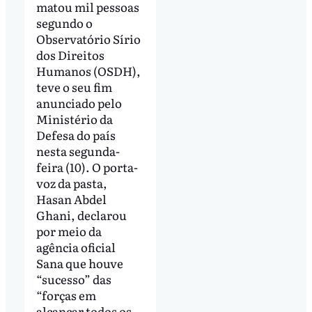
matou mil pessoas
segundo o
Observatório Sírio
dos Direitos
Humanos (OSDH),
teve o seu fim
anunciado pelo
Ministério da
Defesa do país
nesta segunda-
feira (10). O porta-
voz da pasta,
Hasan Abdel
Ghani, declarou
por meio da
agência oficial
Sana que houve
“sucesso” das
“forças em
alcançar todos os