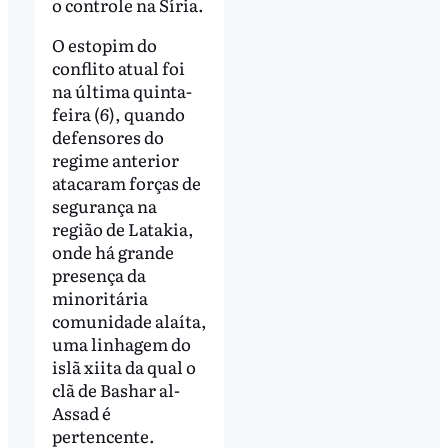
o controle na Síria.
O estopim do
conflito atual foi
na última quinta-
feira (6), quando
defensores do
regime anterior
atacaram forças de
segurança na
região de Latakia,
onde há grande
presença da
minoritária
comunidade alaíta,
uma linhagem do
islã xiita da qual o
clã de Bashar al-
Assad é
pertencente.