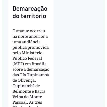
Demarcação
do território
O ataque ocorreu
na noite anterior a
uma audiência
pública promovida
pelo Ministério
Público Federal
(MPF) em Brasília
sobre a demarcação
das TIs Tupinambá
de Olivença,
Tupinambá de
Belmonte e Barra
Velha do Monte
Pascoal. As três