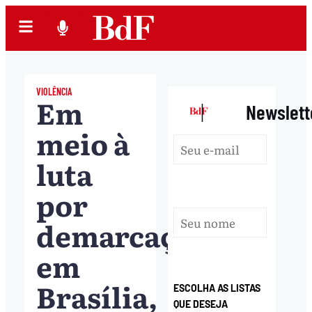
VIOLÊNCIA
Em
|
Newslett
meio à
luta
por
demarcação
em
Brasília,
ESCOLHA AS LISTAS
QUE DESEJA