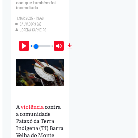
cacique também foi
incendiada
11.MAR.2025 - 19:49
SALVADOR (BA)
LORENA CARNEIRO
Play
Mute
Download
A
violência
contra
a comunidade
Pataxó da Terra
Indígena (TI) Barra
Velha do Monte