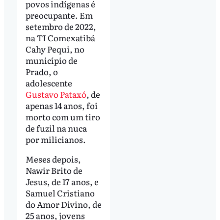
povos indígenas é
preocupante. Em
setembro de 2022,
na TI Comexatibá
Cahy Pequi, no
município de
Prado, o
adolescente
Gustavo Pataxó
, de
apenas 14 anos, foi
morto com um tiro
de fuzil na nuca
por milicianos.
Meses depois,
Nawir Brito de
Jesus, de 17 anos, e
Samuel Cristiano
do Amor Divino, de
25 anos, jovens