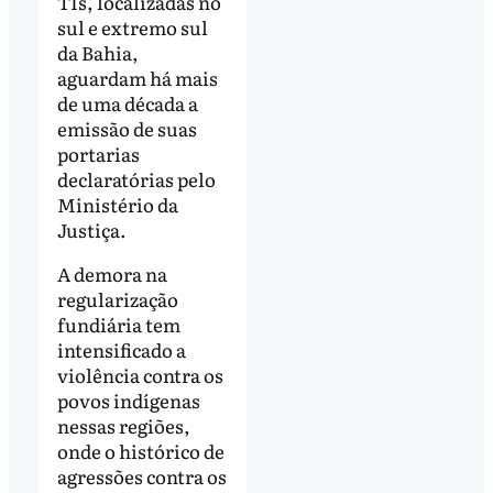
TIs, localizadas no
sul e extremo sul
da Bahia,
aguardam há mais
de uma década a
emissão de suas
portarias
declaratórias pelo
Ministério da
Justiça.
A demora na
regularização
fundiária tem
intensificado a
violência contra os
povos indígenas
nessas regiões,
onde o histórico de
agressões contra os