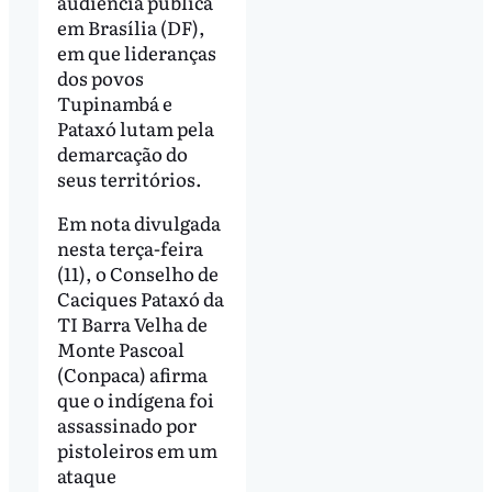
audiência pública
em Brasília (DF),
em que lideranças
dos povos
Tupinambá e
Pataxó lutam pela
demarcação do
seus territórios.
Em nota divulgada
nesta terça-feira
(11), o Conselho de
Caciques Pataxó da
TI Barra Velha de
Monte Pascoal
(Conpaca) afirma
que o indígena foi
assassinado por
pistoleiros em um
ataque