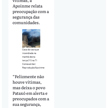
vítimas, a
Apoinme relata
preocupação com a
segurança das
comunidades.
Casa do cacique
incendiada na
manhã desta
terça (11) na TI
Comexatibá |
Reprodução/Apoinme
“Felizmente não
houve vítimas,
mas deixa o povo
Pataxó em alerta e
preocupados com a
sua segurança,