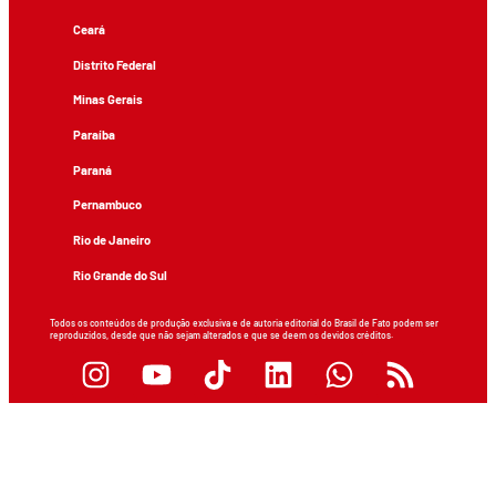
Ceará
Distrito Federal
Minas Gerais
Paraíba
Paraná
Pernambuco
Rio de Janeiro
Rio Grande do Sul
Todos os conteúdos de produção exclusiva e de autoria editorial do Brasil de Fato podem ser
reproduzidos, desde que não sejam alterados e que se deem os devidos créditos.