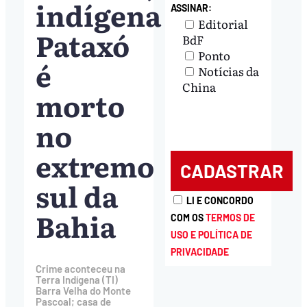
indígena
ASSINAR:
Editorial
Pataxó
BdF
Ponto
é
Notícias da
China
morto
no
extremo
sul da
LI E CONCORDO
Bahia
COM OS
TERMOS DE
USO E POLÍTICA DE
PRIVACIDADE
Crime aconteceu na
Terra Indígena (TI)
Barra Velha do Monte
Pascoal; casa de