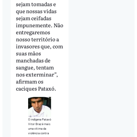
sejam tomadas e
que nossas vidas
sejam ceifadas
impunemente. Não
entregaremos
nosso território a
invasores que, com
suas mãos
manchadas de
sangue, tentam
nos exterminar”,
afirmam os
caciques Pataxó.
O indígena Pataxó
Vitor Braz é mais
uma vítima da
violência contra