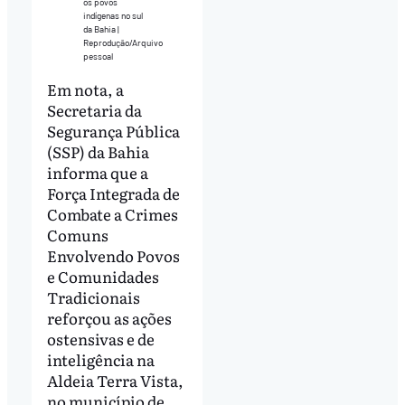
os povos
indígenas no sul
da Bahia |
Reprodução/Arquivo
pessoal
Em nota, a
Secretaria da
Segurança Pública
(SSP) da Bahia
informa que a
Força Integrada de
Combate a Crimes
Comuns
Envolvendo Povos
e Comunidades
Tradicionais
reforçou as ações
ostensivas e de
inteligência na
Aldeia Terra Vista,
no município de