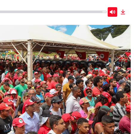
Mute
Dow