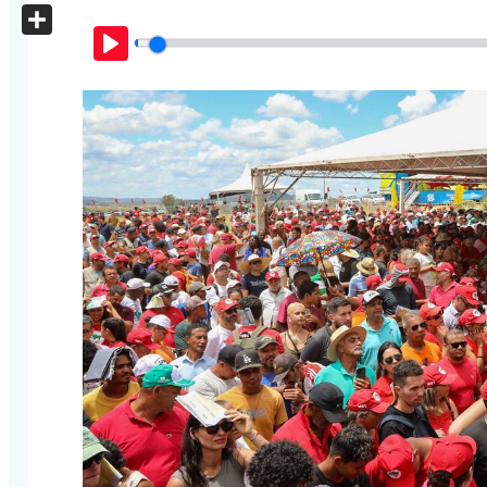
X
Share
Play