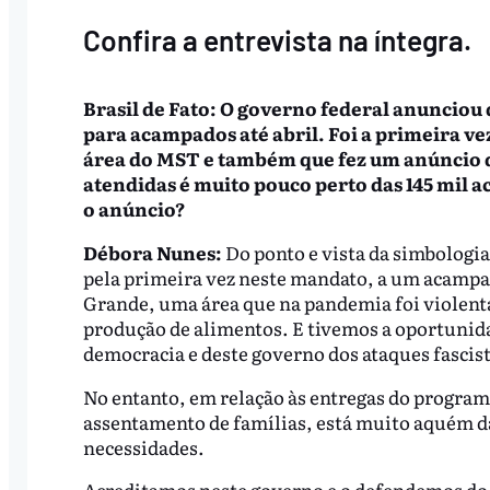
Confira a entrevista na íntegra.
Brasil de Fato: O governo federal anunciou q
para acampados até abril. Foi a primeira ve
área do MST e também que fez um anúncio d
atendidas é muito pouco perto das 145 mil 
o anúncio?
Débora Nunes:
Do ponto e vista da simbologia
pela primeira vez neste mandato, a um acam
Grande, uma área que na pandemia foi violenta
produção de alimentos. E tivemos a oportunid
democracia e deste governo dos ataques fascis
No entanto, em relação às entregas do programa
assentamento de famílias, está muito aquém da
necessidades.
Acreditamos neste governo e o defendemos do