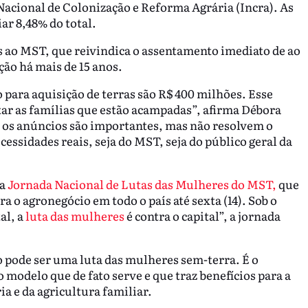
acional de Colonização e Reforma Agrária (Incra). As
ar 8,48% do total.
s ao MST, que reivindica o assentamento imediato de ao
ção há mais de 15 anos.
para aquisição de terras são R$ 400 milhões. Esse
ar as famílias que estão acampadas”, afirma Débora
o os anúncios são importantes, mas não resolvem o
essidades reais, seja do MST, seja do público geral da
da
Jornada Nacional de Lutas das Mulheres do MST,
que
ra o agronegócio em todo o país até sexta (14). Sob o
al, a
luta das mulheres
é contra o capital”, a jornada
o pode ser uma luta das mulheres sem-terra. É o
o modelo que de fato serve e que traz benefícios para a
ia e da agricultura familiar.