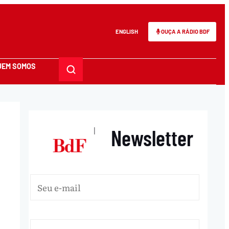
ENGLISH
OUÇA A RÁDIO BDF
UEM SOMOS
Newsletter
|