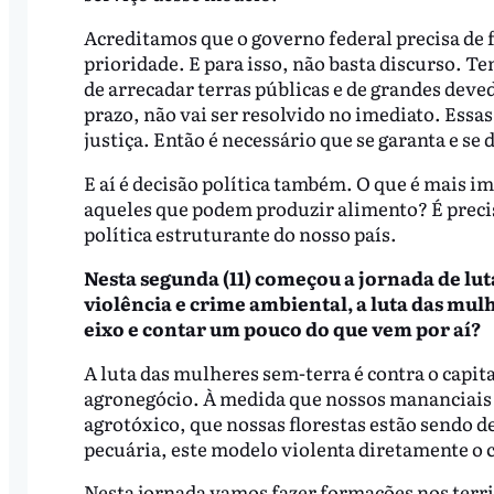
Acreditamos que o governo federal precisa de 
prioridade. E para isso, não basta discurso. T
de arrecadar terras públicas e de grandes dev
prazo, não vai ser resolvido no imediato. Essas
justiça. Então é necessário que se garanta e se
E aí é decisão política também. O que é mais 
aqueles que podem produzir alimento? É precis
política estruturante do nosso país.
Nesta segunda (11) começou a jornada de lu
violência e crime ambiental, a luta das mulh
eixo e contar um pouco do que vem por aí?
A luta das mulheres sem-terra é contra o capit
agronegócio. À medida que nossos mananciais 
agrotóxico, que nossas florestas estão sendo de
pecuária, este modelo violenta diretamente o 
Nesta jornada vamos fazer formações nos territ