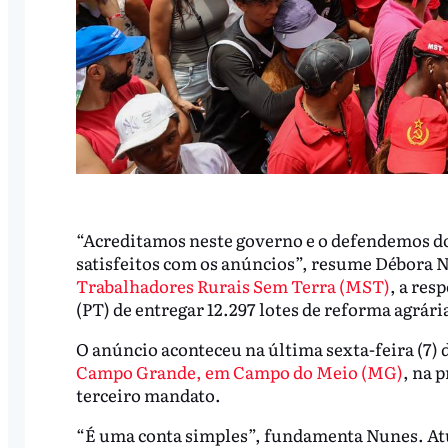
“Acreditamos neste governo e o defendemos d
satisfeitos com os anúncios”, resume Débora N
Trabalhadores Rurais Sem Terra (MST)
, a res
(PT) de entregar 12.297 lotes de reforma agrária
O anúncio aconteceu na última sexta-feira (7)
Campo Grande, em Campo do Meio (MG)
, na 
terceiro mandato.
“É uma conta simples”, fundamenta Nunes. Atu