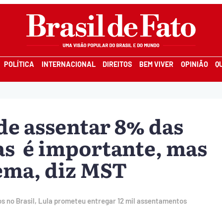
POLÍTICA
INTERNACIONAL
DIREITOS
BEM VIVER
OPINIÃO
Q
de assentar 8% das
as é importante, mas
ema, diz MST
 no Brasil, Lula prometeu entregar 12 mil assentamentos