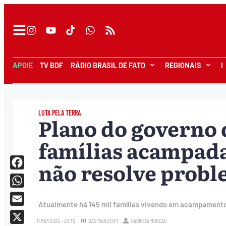
APOIE
TV BDF
RÁDIO BRASIL DE FATO
REGIONAIS
I
LUTA PELA TERRA
Plano do governo 
famílias acampad
não resolve probl
Facebook
WhatsApp
Atualmente há 145 mil famílias vivendo em acampamentos
Email
11.MAR.2025 - 20:35
SÃO PAULO (SP)
GABRIELA MONCAU