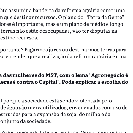
fato assumir a bandeira da reforma agrária como uma
em que destinar recursos. O plano do “Terra da Gente”
edores é importante, mas é um plano de médio e longo
 terras não estão desocupadas, vão ter disputas na
 destine recursos.
importante? Pagarmos juros ou destinarmos terras para
o entender que a realização da reforma agrária é uma
ta das mulheres do MST, com o lema “Agronegócio é
eres é contra o Capital”. Pode explicar a escolha do
al porque a sociedade está sendo violentada pelo
de água são mercantilizados, envenenados com uso de
struídas para a expansão da soja, do milho e da
conjunto da sociedade.
órios e ações de luta nas capitais. Vamos denunciar o